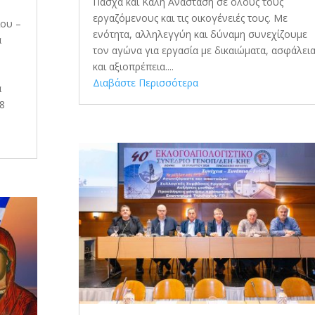
Πάσχα και Καλή Ανάσταση σε όλους τους
εργαζόμενους και τις οικογένειές τους. Με
ίου –
ενότητα, αλληλεγγύη και δύναμη συνεχίζουμε
α
τον αγώνα για εργασία με δικαιώματα, ασφάλει
και αξιοπρέπεια....
Διαβάστε Περισσότερα
α
28