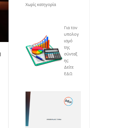
Χωρίς κατηγορία
Για τον
υπολογ
ισμό
της
η
σύνταξ
ης:
Δείτε
ΕΔΩ
η