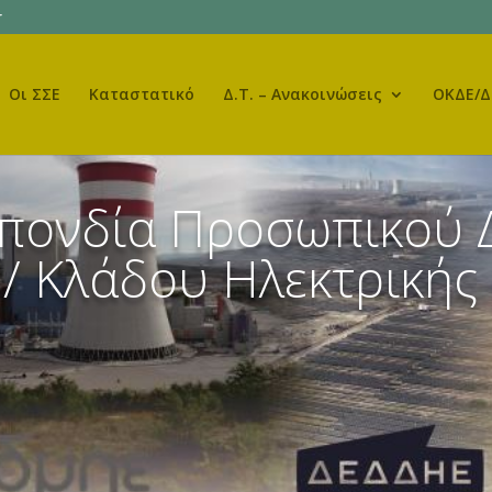
r
Οι ΣΣΕ
Καταστατικό
Δ.Τ. – Ανακοινώσεις
ΟΚΔΕ/Δ
σπονδία Προσωπικού 
/ Κλάδου Ηλεκτρικής