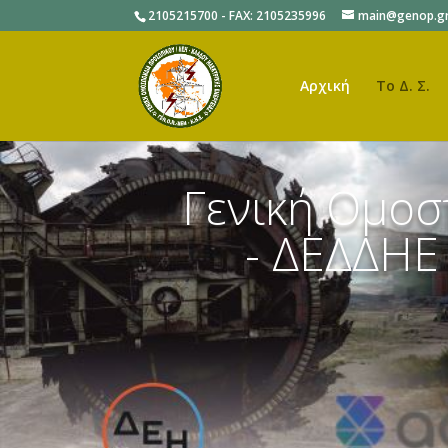
2105215700 - FAX: 2105235996
main@genop.g
Αρχική
Το Δ. Σ.
Γενική Ομο
- ΔΕΔΔΗΕ 