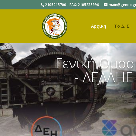
2105215700 - FAX: 2105235996
main@genop.g
Αρχική
Το Δ. Σ.
Γενική Ομο
- ΔΕΔΔΗΕ 