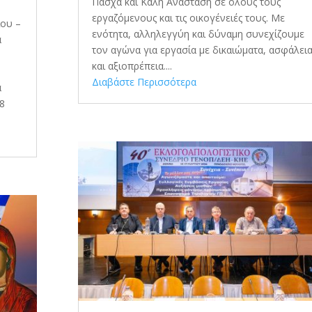
Πάσχα και Καλή Ανάσταση σε όλους τους
εργαζόμενους και τις οικογένειές τους. Με
ίου –
ενότητα, αλληλεγγύη και δύναμη συνεχίζουμε
α
τον αγώνα για εργασία με δικαιώματα, ασφάλει
και αξιοπρέπεια....
Διαβάστε Περισσότερα
α
28