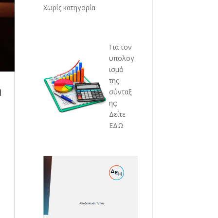
Χωρίς κατηγορία
Για τον
υπολογ
ισμό
της
η
σύνταξ
ης:
Δείτε
ΕΔΩ
η