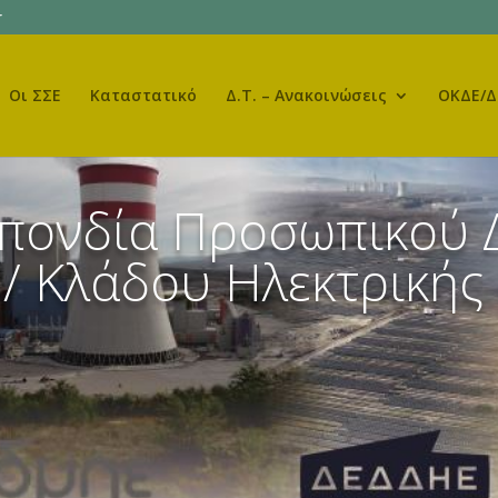
r
Οι ΣΣΕ
Καταστατικό
Δ.Τ. – Ανακοινώσεις
ΟΚΔΕ/Δ
σπονδία Προσωπικού 
/ Κλάδου Ηλεκτρικής