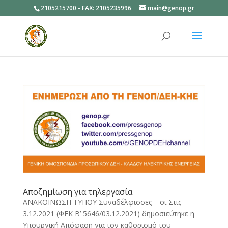
2105215700 - FAX: 2105235996
main@genop.gr
Ανοίξτε
Αποζημίωση για τηλεργασία
ΑΝΑΚΟΙΝΩΣΗ ΤΥΠΟΥ Συναδέλφισσες – οι Στις
3.12.2021 (ΦΕΚ Β’ 5646/03.12.2021) δημοσιεύτηκε η
Υπουργική Απόφαση για τον καθορισμό του