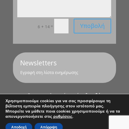
Υποβολή
=
6 + 14
Newsletters
Εγραφή στη λίστα ενημέρωσης
Για τον υπολογισμό της σύνταξης
εδώ
Χρησιμοποιούμε cookies για να σας προσφέρουμε τη
βέλτιστη εμπειρία πλοήγησης στον ιστότοπό μας.
Όροι Χρήσης
Πολιτική Απορρήτου
Μπορείτε να μάθετε ποια cookies χρησιμοποιούμε ή να τα
απενεργοποιήσετε στις
ρυθμίσεις
.
Αποδοχή
Απόρριψη