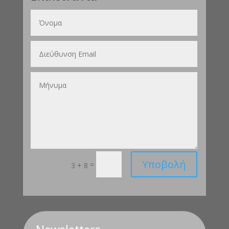
Υποβολή
=
3 + 8