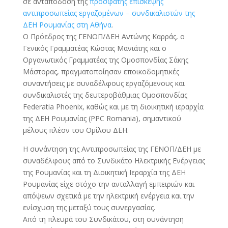
σε ανταπόδοση της
πρόσφατης επίσκεψης
αντιπροσωπείας εργαζομένων – συνδικαλιστών της
ΔΕΗ Ρουμανίας στη Αθήνα
.
Ο Πρόεδρος της ΓΕΝΟΠ/ΔΕΗ Αντώνης Καρράς, ο
Γενικός Γραμματέας Κώστας Μανιάτης και ο
Οργανωτικός Γραμματέας της Ομοσπονδίας Σάκης
Μάστορας, πραγματοποίησαν εποικοδομητικές
συναντήσεις με συναδέλφους εργαζόμενους και
συνδικαλιστές της δευτεροβάθμιας Ομοσπονδίας
Federatia Phoenix, καθώς και με τη διοικητική ιεραρχία
της ΔΕΗ Ρουμανίας (PPC Romania), σημαντικού
μέλους πλέον του Ομίλου ΔΕΗ.
Η συνάντηση της Αντιπροσωπείας της ΓΕΝΟΠ/ΔΕΗ με
συναδέλφους από το Συνδικάτο Ηλεκτρικής Ενέργειας
της Ρουμανίας και τη Διοικητική Ιεραρχία της ΔΕΗ
Ρουμανίας είχε στόχο την ανταλλαγή εμπειριών και
απόψεων σχετικά με την ηλεκτρική ενέργεια και την
ενίσχυση της μεταξύ τους συνεργασίας.
Από τη πλευρά του Συνδικάτου, στη συνάντηση