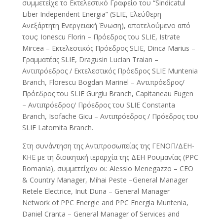
συμμετείχε το Εκτελεστικό Γραφείο του “Sindicatul
Liber Independent Energia” (SLIΕ, Ελεύθερη
Ανεξάρτητη Ενεργειακή Ένωση), αποτελούμενο από
τους: Ionescu Florin – Πρόεδρος του SLIE, Istrate
Mircea – Εκτελεστικός Πρόεδρος SLIE, Dinca Marius –
Γραμματέας SLIE, Dragusin Lucian Traian –
Αντιπρόεδρος / Εκτελεστικός Πρόεδρος SLIE Muntenia
Branch, Florescu Bogdan Marinel – Αντιπρόεδρος/
Πρόεδρος του SLIE Gurgiu Branch, Capitaneau Eugen
– Αντιπρόεδρος/ Πρόεδρος του SLIE Constanta
Branch, Isofache Gicu – Αντιπρόεδρος / Πρόεδρος του
SLIE Latomita Branch.
Στη συνάντηση της Αντιπροσωπείας της ΓΕΝΟΠ/ΔΕΗ-
ΚΗΕ με τη διοικητική ιεραρχία της ΔΕΗ Ρουμανίας (PPC
Romania), συμμετείχαν οι: Alessio Menegazzo – CEO
& Country Manager, Mihai Peste –General Manager
Retele Electrice, Inut Duna – General Manager
Network of PPC Energie and PPC Energia Muntenia,
Daniel Cranta – General Manager of Services and