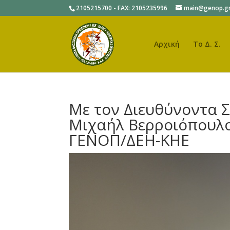
2105215700 - FAX: 2105235996
main@genop.g
Αρχική
Το Δ. Σ.
Με τον Διευθύνοντα 
Μιχαήλ Βερροιόπουλο
ΓΕΝΟΠ/ΔΕΗ-ΚΗΕ