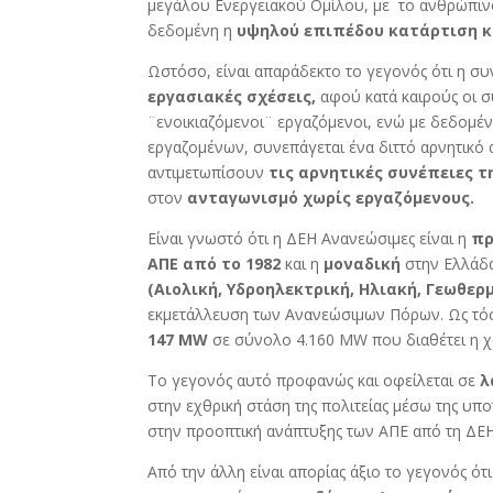
μεγάλου Ενεργειακού Ομίλου, με το ανθρώπινο 
δεδομένη η
υψηλού επιπέδου κατάρτιση κα
Ωστόσο, είναι απαράδεκτο το γεγονός ότι η σ
εργασιακές σχέσεις,
αφού κατά καιρούς οι σ
¨ενοικιαζόμενοι¨ εργαζόμενοι, ενώ με δεδομέν
εργαζομένων, συνεπάγεται ένα διττό αρνητικό
αντιμετωπίσουν
τις αρνητικές συνέπειες τ
στον
ανταγωνισμό χωρίς εργαζόμενους.
Είναι γνωστό ότι η ΔΕΗ Ανανεώσιμες είναι η
πρ
ΑΠΕ από το 1982
και η
μοναδική
στην Ελλάδα
(Αιολική, Υδροηλεκτρική, Ηλιακή, Γεωθερ
εκμετάλλευση των Ανανεώσιμων Πόρων. Ως τ
147
MW
σε σύνολο 4.160 MW που διαθέτει η χ
Tο γεγονός αυτό προφανώς και οφείλεται σε
λ
στην εχθρική στάση της πολιτείας μέσω της υπο
στην προοπτική ανάπτυξης των ΑΠΕ από τη ΔΕΗ
Από την άλλη είναι απορίας άξιο το γεγονός ότι