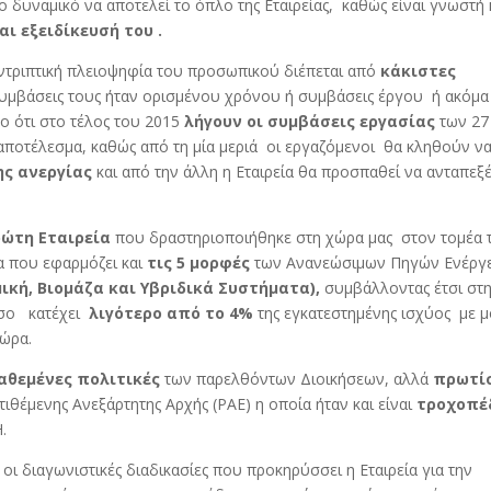
δυναμικό να αποτελεί το όπλο της Εταιρείας, καθώς είναι γνωστή 
ι εξειδίκευσή του .
υντριπτική πλειοψηφία του προσωπικού διέπεται από
κάκιστες
υμβάσεις τους ήταν ορισμένου χρόνου ή συμβάσεις έργου ή ακόμα 
ο ότι στο τέλος του 2015
λήγουν οι συμβάσεις εργασίας
των 27
 αποτέλεσμα, καθώς από τη μία μεριά οι εργαζόμενοι θα κληθούν ν
ης ανεργίας
και από την άλλη η Εταιρεία θα προσπαθεί να ανταπεξ
ώτη Εταιρεία
που δραστηριοποιήθηκε στη χώρα μας στον τομέα 
 που εφαρμόζει και
τις 5 μορφές
των Ανανεώσιμων Πηγών Ενέργε
μική, Βιομάζα και Υβριδικά Συστήματα),
συμβάλλοντας έτσι στ
όσο κατέχει
λιγότερο από το 4%
της εγκατεστημένης ισχύος με 
ώρα.
αθεμένες πολιτικές
των παρελθόντων Διοικήσεων, αλλά
πρωτί
τιθέμενης Ανεξάρτητης Αρχής (ΡΑΕ) η οποία ήταν και είναι
τροχοπέ
.
 οι διαγωνιστικές διαδικασίες που προκηρύσσει η Εταιρεία για την