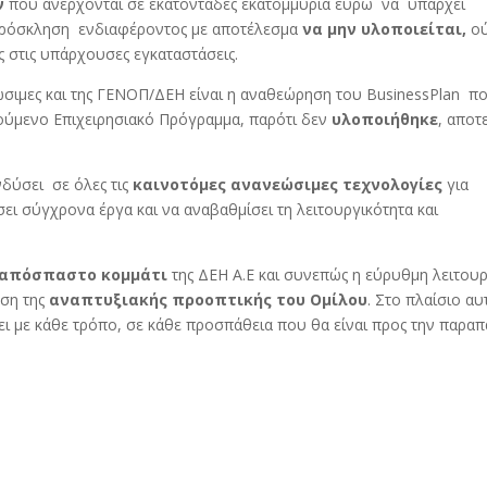
ν
που ανέρχονται σε εκατοντάδες εκατομμύρια ευρώ να υπάρχει
ρόσκληση ενδιαφέροντος με αποτέλεσμα
να μην υλοποιείται,
ού
ς στις υπάρχουσες εγκαταστάσεις.
ώσιμες και της ΓΕΝΟΠ/ΔΕΗ είναι η αναθεώρηση του BusinessPlan π
ύμενο Επιχειρησιακό Πρόγραμμα, παρότι δεν
υλοποιήθηκε
, αποτ
νδύσει σε όλες τις
καινοτόμες ανανεώσιμες τεχνολογίες
για
ει σύγχρονα έργα και να αναβαθμίσει τη λειτουργικότητα και
απόσπαστο κομμάτι
της ΔΕΗ Α.Ε και συνεπώς η εύρυθμη λειτουρ
υση της
αναπτυξιακής προοπτικής του Ομίλου
. Στο πλαίσιο αυ
ει με κάθε τρόπο, σε κάθε προσπάθεια που θα είναι προς την παρα