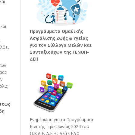
και
και
Προγράμματα Ομαδικής
Ασφάλισης Ζωής & Υγείας
α
για τον Σύλλογο Μελών και
έλθει
Συνταξιούχων της ΓΕΝΟΠ-
ΔΕΗ
των
ιας
ην
μόλις
στως
δη
Ενημέρωση για τα Προγράμματα
Κινητής Τηλεφωνίας 2024 του
Ο.Κ.Δ.Ε. Δ.Ε.Η.:
Δείτε ΕΔΩ