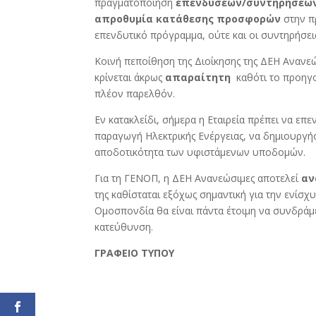
πραγματοποίηση
επενδύσεων/συντηρήσεω
απροθυμία κατάθεσης προσφορών
στην π
επενδυτικό πρόγραμμα, ούτε και οι συντηρήσει
Κοινή πεποίθηση της Διοίκησης της ΔΕΗ Ανανε
κρίνεται άκρως
απαραίτητη
καθότι το προηγο
πλέον παρελθόν.
Εν κατακλείδι, σήμερα η Εταιρεία πρέπει να επε
παραγωγή Ηλεκτρικής Ενέργειας, να δημιουργήσ
αποδοτικότητα των υφιστάμενων υποδομών.
Για τη ΓΕΝΟΠ, η ΔΕΗ Ανανεώσιμες αποτελεί
αν
της καθίσταται εξόχως σημαντική για την ενίσχ
Ομοσπονδία θα είναι πάντα έτοιμη να συνδράμ
κατεύθυνση.
ΓΡΑΦΕΙΟ ΤΥΠΟΥ