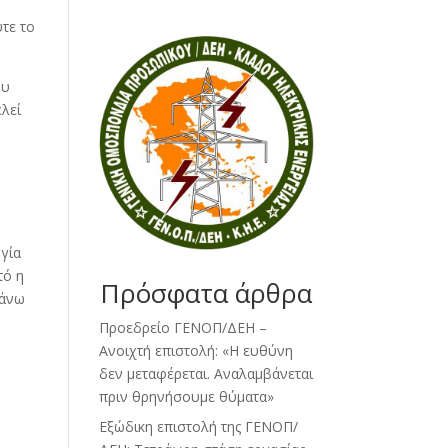
τε το
ου
ελεί
γία
τό η
Πρόσφατα άρθρα
πάνω
Προεδρείο ΓΕΝΟΠ/ΔΕΗ –
Ανοιχτή επιστολή: «Η ευθύνη
δεν μεταφέρεται. Αναλαμβάνεται
πριν θρηνήσουμε θύματα»
Εξώδικη επιστολή της ΓΕΝΟΠ/