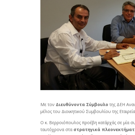
Με τον
Διευθύνοντα Σύμβουλο
της ΔΕΗ Αναν
μέλος του Διοικητικού Συμβουλίου της Εταιρεί
Ο κ. Βερροιόπουλος προέβη κατ΄αρχάς σε μία 
ταυτόχρονα στα
στρατηγικά πλεονεκτήμα