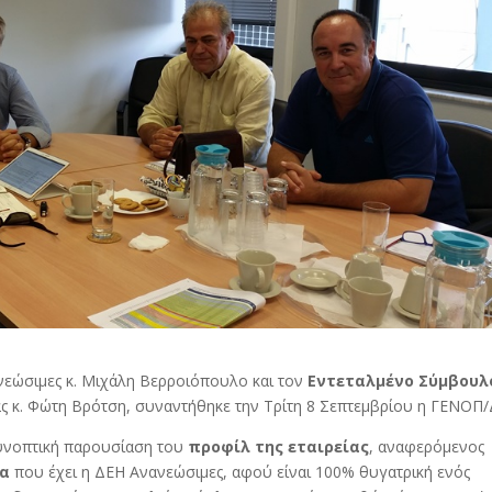
εώσιμες κ. Μιχάλη Βερροιόπουλο και τον
Εντεταλμένο Σύμβουλ
ας κ. Φώτη Βρότση, συναντήθηκε την Τρίτη 8 Σεπτεμβρίου η ΓΕΝΟΠ/
συνοπτική παρουσίαση του
προφίλ της εταιρείας
, αναφερόμενος
τα
που έχει η ΔΕΗ Ανανεώσιμες, αφού είναι 100% θυγατρική ενός