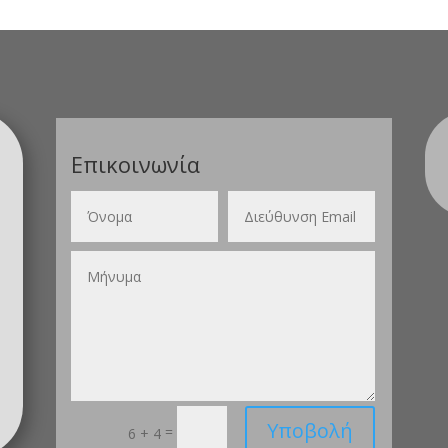
Επικοινωνία
Υποβολή
=
6 + 4