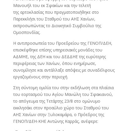
Μανουήλ του εκ Σφακίων και την τελετή
της αρτοκλασίας που πραγματοποιήθηκε στο
Παρεκκλήσι του Σταθμού του ΑΗΣ Χανίων,
εκπροσωπώντας το Διοικητικό Συμβούλιο της
Ομοσπονδίας.
Η αντιπροσωπεία του Προεδρείου της ΓΕΝΟΠ/ΔΕΗ,
επισκέφθηκε επίσης υπηρεσιακές μονάδες του
ΑΔΜΗΕ, της ΔΕΗ και του ΔΕΔΔΗΕ της ευρύτερης
περιφέρειας των Χανίων, όπου ενημέρωσε,
συνομίλησε και αντάλλαξε απόψεις με συναδέλφους
εργαζομένους στην περιοχή.
Στη σύντομη ομιλία του στην εκδήλωση στα πλαίσια
του εορτασμού του Αγίου Μανώλη του Σφακιανού,
το απόγευμα της Τετάρτης 23/8 στο ομώνυμο
εκκλησάκι στον προαύλιο χώρο του Σταθμού του
ΑΗΣ Χανίων στην Ξυλοκαμάρα, ο Πρόεδρος της
ΓΕΝΟΠ/ΔΕΗ-ΚΗΕ Αντώνης Καρράς, ανέφερε: