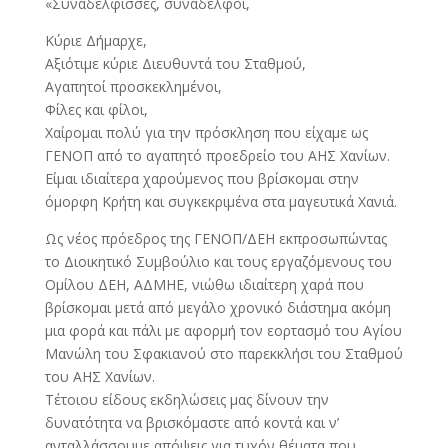
«Συναδέλφισσες, συνάδελφοι,
Κύριε Δήμαρχε,
Αξιότιμε κύριε Διευθυντά του Σταθμού,
Αγαπητοί προσκεκλημένοι,
Φίλες και φίλοι,
Χαίρομαι πολύ για την πρόσκληση που είχαμε ως
ΓΕΝΟΠ από το αγαπητό προεδρείο του ΑΗΣ Χανίων.
Είμαι ιδιαίτερα χαρούμενος που βρίσκομαι στην
όμορφη Κρήτη και συγκεκριμένα στα μαγευτικά Χανιά.
Ως νέος πρόεδρος της ΓΕΝΟΠ/ΔΕΗ εκπροσωπώντας
το Διοικητικό Συμβούλιο και τους εργαζόμενους του
Ομίλου ΔΕΗ, ΑΔΜΗΕ, νιώθω ιδιαίτερη χαρά που
βρίσκομαι μετά από μεγάλο χρονικό διάστημα ακόμη
μια φορά και πάλι με αφορμή τον εορτασμό του Αγίου
Μανώλη του Σφακιανού στο παρεκκλήσι του Σταθμού
του ΑΗΣ Χανίων.
Τέτοιου είδους εκδηλώσεις μας δίνουν την
δυνατότητα να βρισκόμαστε από κοντά και ν’
ανταλλάσσουμε απόψεις για τυχόν θέματα που