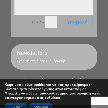
Υποβολή
=
14 + 5
Newsletters
Εγραφή στη λίστα ενημέρωσης
Για τον υπολογισμό της σύνταξης
εδώ
Χρησιμοποιούμε cookies για να σας προσφέρουμε τη
βέλτιστη εμπειρία πλοήγησης στον ιστότοπό μας.
Όροι Χρήσης
Πολιτική Απορρήτου
Μπορείτε να μάθετε ποια cookies χρησιμοποιούμε ή να τα
απενεργοποιήσετε στις
ρυθμίσεις
.
Αποδοχή
Απόρριψη