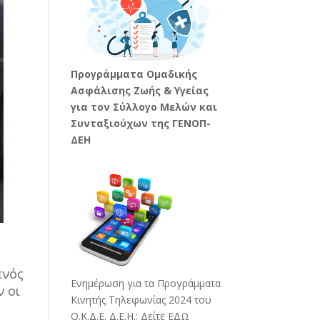
Προγράμματα Ομαδικής
Ασφάλισης Ζωής & Υγείας
για τον Σύλλογο Μελών και
Συνταξιούχων της ΓΕΝΟΠ-
ΔΕΗ
ενός
Ενημέρωση για τα Προγράμματα
ν οι
Κινητής Τηλεφωνίας 2024 του
Ο.Κ.Δ.Ε. Δ.Ε.Η.:
Δείτε ΕΔΩ