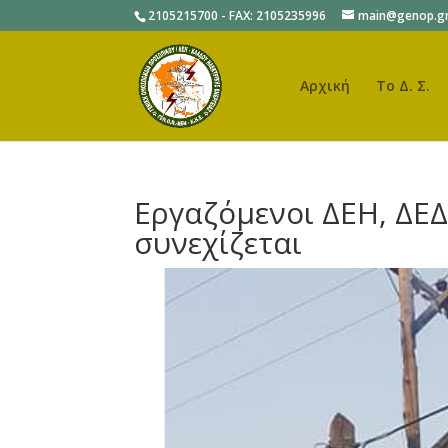
2105215700 - FAX: 2105235996
main@genop.g
Αρχική
Το Δ. Σ.
Εργαζόμενοι ΔΕΗ, ΔΕΔ
συνεχίζεται