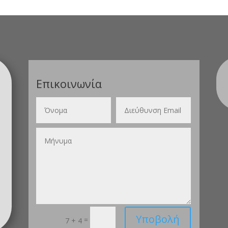
Επικοινωνία
Υποβολή
=
7 + 4