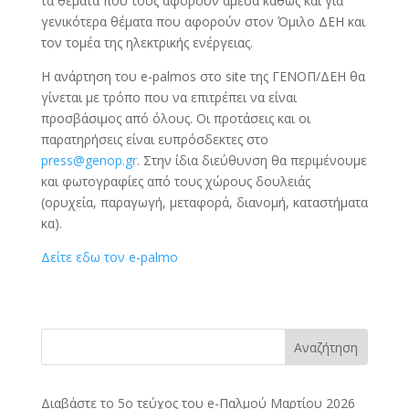
τα θέματα που τους αφορούν άμεσα καθώς και για
γενικότερα θέματα που αφορούν στον Όμιλο ΔΕΗ και
τον τομέα της ηλεκτρικής ενέργειας.
Η ανάρτηση του e-palmos στο site της ΓΕΝΟΠ/ΔΕΗ θα
γίνεται με τρόπο που να επιτρέπει να είναι
προσβάσιμος από όλους. Οι προτάσεις και οι
παρατηρήσεις είναι ευπρόσδεκτες στο
press@genop.gr
. Στην ίδια διεύθυνση θα περιμένουμε
και φωτογραφίες από τους χώρους δουλειάς
(ορυχεία, παραγωγή, μεταφορά, διανομή, καταστήματα
κα).
Δείτε εδω τον e-palmo
Αναζήτηση
Διαβάστε το 5ο τεύχος του e-Παλμού Μαρτίου 2026