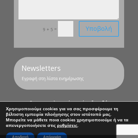
Υποβολή
=
9 + 5
Newsletters
Εγραφή στη λίστα ενημέρωσης
Για τον υπολογισμό της σύνταξης
εδώ
Χρησιμοποιούμε cookies για να σας προσφέρουμε τη
βέλτιστη εμπειρία πλοήγησης στον ιστότοπό μας.
Όροι Χρήσης
Πολιτική Απορρήτου
Μπορείτε να μάθετε ποια cookies χρησιμοποιούμε ή να τα
απενεργοποιήσετε στις
ρυθμίσεις
.
Αποδοχή
Απόρριψη