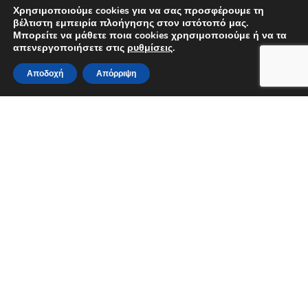
Χρησιμοποιούμε cookies για να σας προσφέρουμε τη
βέλτιστη εμπειρία πλοήγησης στον ιστότοπό μας.
Μπορείτε να μάθετε ποια cookies χρησιμοποιούμε ή να τα
Υποβολή
=
10 + 9
απενεργοποιήσετε στις
ρυθμίσεις
.
Αποδοχή
Απόρριψη
Newsletters
Εγραφή στη λίστα ενημέρωσης
Για τον υπολογισμό της σύνταξης
εδώ
Όροι Χρήσης
Πολιτική Απορρήτου