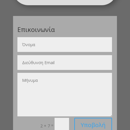
Επικοινωνία
Υποβολή
=
2 + 7