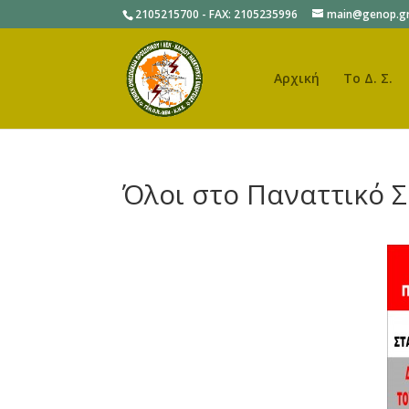
2105215700 - FAX: 2105235996
main@genop.g
Αρχική
Το Δ. Σ.
Όλοι στο Παναττικό Σ