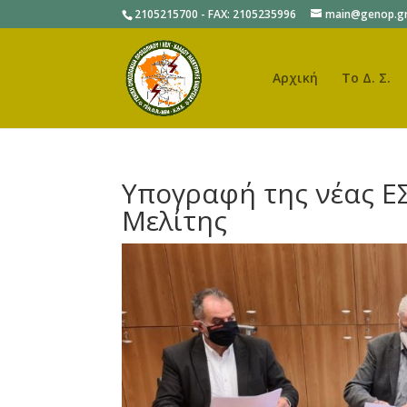
2105215700 - FAX: 2105235996
main@genop.g
Αρχική
Το Δ. Σ.
Υπογραφή της νέας Ε
Μελίτης