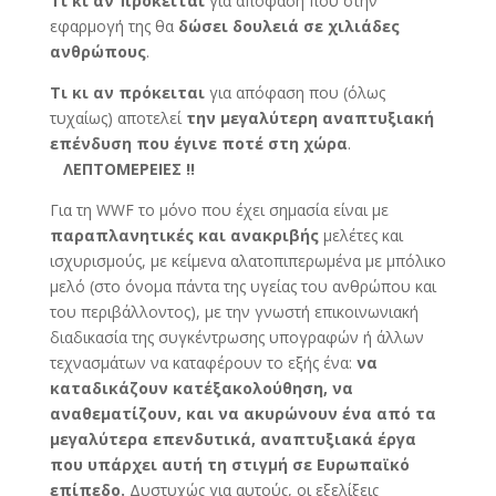
Τι κι αν
πρόκειται
για απόφαση που στην
εφαρμογή της θα
δώσει δουλειά σε χιλιάδες
ανθρώπους
.
Τι κι αν
πρόκειται
για απόφαση που (όλως
τυχαίως) αποτελεί
την μεγαλύτερη αναπτυξιακή
επένδυση που έγινε ποτέ στη χώρα
.
ΛΕΠΤΟΜΕΡΕΙΕΣ !!
Για τη WWF το μόνο που έχει σημασία είναι με
παραπλανητικές και ανακριβής
μελέτες και
ισχυρισμούς, με κείμενα αλατοπιπερωμένα με μπόλικο
μελό (στο όνομα πάντα της υγείας του ανθρώπου και
του περιβάλλοντος), με την γνωστή επικοινωνιακή
διαδικασία της συγκέντρωσης υπογραφών ή άλλων
τεχνασμάτων να καταφέρουν το εξής ένα:
να
καταδικάζουν κατ΄εξακολούθηση, να
αναθεματίζουν, και να ακυρώνουν ένα από τα
μεγαλύτερα επενδυτικά, αναπτυξιακά έργα
που υπάρχει αυτή τη στιγμή σε Ευρωπαϊκό
επίπεδο.
Δυστυχώς για αυτούς, οι εξελίξεις