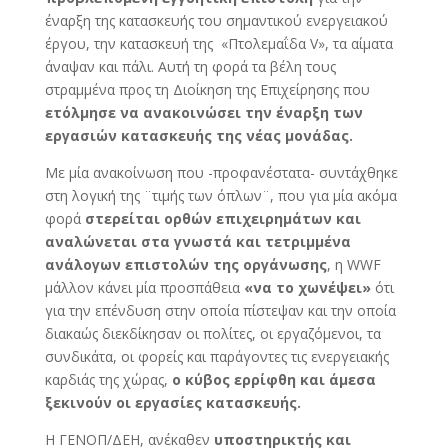
έναρξη της κατασκευής του σημαντικού ενεργειακού
έργου, την κατασκευή της «Πτολεμαΐδα V», τα αίματα
άναψαν και πάλι. Αυτή τη φορά τα βέλη τους
στραμμένα προς τη Διοίκηση της Επιχείρησης που
ετόλμησε να ανακοινώσει την έναρξη των
εργασιών κατασκευής της νέας μονάδας.
Με μία ανακοίνωση που -προφανέστατα- συντάχθηκε
στη λογική της ¨τιμής των όπλων¨, που για μία ακόμα
φορά
στερείται ορθών επιχειρημάτων και
αναλώνεται στα γνωστά και τετριμμένα
ανάλογων επιστολών της οργάνωσης
, η WWF
μάλλον κάνει μία προσπάθεια
«να το χωνέψει»
ότι
για την επένδυση στην οποία πίστεψαν και την οποία
διακαώς διεκδίκησαν οι πολίτες, οι εργαζόμενοι, τα
συνδικάτα, οι φορείς και παράγοντες τις ενεργειακής
καρδιάς της χώρας,
ο κύβος ερρίφθη και άμεσα
ξεκινούν οι εργασίες κατασκευής.
Η ΓΕΝΟΠ/ΔΕΗ, ανέκαθεν
υποστηρικτής και