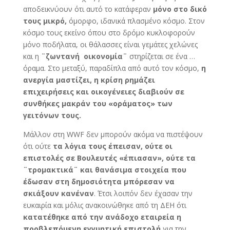
αποδεικνύουν ότι αυτό το κατάφεραν
μόνο στο δικό
τους μικρό,
όμορφο, ιδανικά πλασμένο κόσμο. Στον
κόσμο τους εκείνο όπου στο δρόμο κυκλοφορούν
μόνο ποδήλατα, οι θάλασσες είναι γεμάτες χελώνες
και η
¨ζωντανή οικονομία¨
στηρίζεται σε ένα …
όραμα. Στο μεταξύ, παραδίπλα από αυτό τον κόσμο,
η
ανεργία μαστίζει, η κρίση ρημάζει
επιχειρήσεις και οικογένειες διαβιούν σε
συνθήκες μακράν του «οράματος» των
γειτόνων τους.
Μάλλον στη WWF δεν μπορούν ακόμα να πιστέψουν
ότι ούτε
τα λόγια τους έπεισαν, ούτε οι
επιστολές σε Βουλευτές «έπιασαν», ούτε τα
¨τρομακτικά¨ και θανάσιμα στοιχεία που
έδωσαν στη δημοσιότητα μπόρεσαν να
σκιάξουν κανέναν
. Έτσι λοιπόν δεν έχασαν την
ευκαιρία και μόλις ανακοινώθηκε από τη ΔΕΗ ότι
κατατέθηκε από την ανάδοχο εταιρεία η
προβλεπόμενη εγγυητική επιστολή
για την