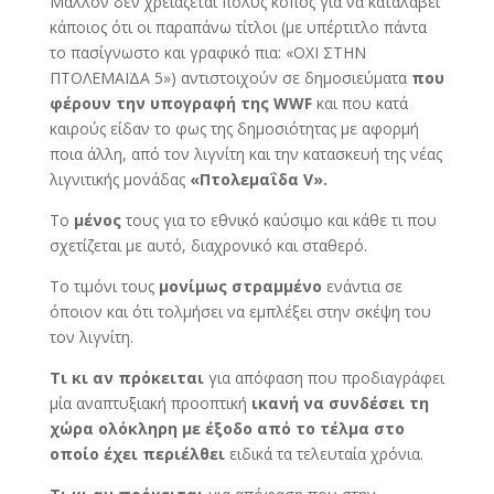
Μάλλον δεν χρειάζεται πολύς κόπος για να καταλάβει
κάποιος ότι οι παραπάνω τίτλοι (με υπέρτιτλο πάντα
το πασίγνωστο και γραφικό πια: «ΟΧΙ ΣΤΗΝ
ΠΤΟΛΕΜΑΪΔΑ 5») αντιστοιχούν σε δημοσιεύματα
που
φέρουν την υπογραφή της
WWF
και που κατά
καιρούς είδαν το φως της δημοσιότητας με αφορμή
ποια άλλη, από τον λιγνίτη και την κατασκευή της νέας
λιγνιτικής μονάδας
«Πτολεμαΐδα
V».
Το
μένος
τους για το εθνικό καύσιμο και κάθε τι που
σχετίζεται με αυτό, διαχρονικό και σταθερό.
Το τιμόνι τους
μονίμως στραμμένο
ενάντια σε
όποιον και ότι τολμήσει να εμπλέξει στην σκέψη του
τον λιγνίτη.
Τι κι αν πρόκειται
για απόφαση που προδιαγράφει
μία αναπτυξιακή προοπτική
ικανή να συνδέσει τη
χώρα ολόκληρη με έξοδο από το τέλμα στο
οποίο έχει περιέλθει
ειδικά τα τελευταία χρόνια.