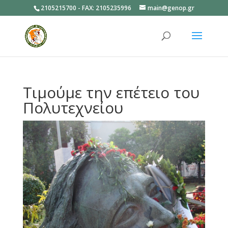
2105215700 - FAX: 2105235996
main@genop.gr
Ανοίξτε
Τιμούμε την επέτειο του
Πολυτεχνείου