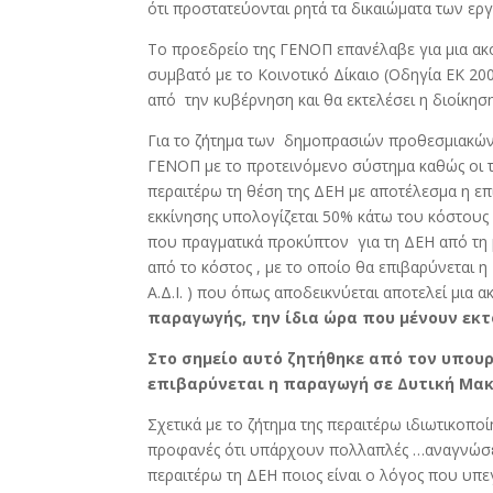
ότι προστατεύονται ρητά τα δικαιώματα των ε
Το προεδρείο της ΓΕΝΟΠ επανέλαβε για μια ακ
συμβατό με το Κοινοτικό Δίκαιο (Οδηγία ΕΚ 20
από την κυβέρνηση και θα εκτελέσει η διοίκησ
Για το ζήτημα των δημοπρασιών προθεσμιακών
ΓΕΝΟΠ με το προτεινόμενο σύστημα καθώς οι 
περαιτέρω τη θέση της ΔΕΗ με αποτέλεσμα η επ
εκκίνησης υπολογίζεται 50% κάτω του κόστους
που πραγματικά προκύπτον για τη ΔΕΗ από τη 
από το κόστος , με το οποίο θα επιβαρύνεται
Α.Δ.Ι. ) που όπως αποδεικνύεται αποτελεί μια
παραγωγής, την ίδια ώρα που μένουν εκτ
Στο σημείο αυτό ζητήθηκε από τον υπουργ
επιβαρύνεται η παραγωγή σε Δυτική Μακ
Σχετικά με το ζήτημα της περαιτέρω ιδιωτικοπο
προφανές ότι υπάρχουν πολλαπλές …αναγνώσει
περαιτέρω τη ΔΕΗ ποιος είναι ο λόγος που υπ