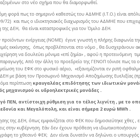
ργαζομένων στο νέο σχήμα που θα διαμορφωθεί.
όμη φορά πως το σημερινό καθεστώς του ΑΔΜΗΕ (Ι.Τ.Ο.) είναι απόλ
09/72) και πως ο ιδιοκτησιακός διαχωρισμός του ΑΔΜΗΕ που επιχειρ
η της ΔΕΗ, θα είναι καταστροφικός για τον Όμιλο ΔΕΗ.
 προϊόντων ενέργειας (ΝΟΜΕ) έγινε γνωστή η πλήρης διαφωνία τη
τιμές εκκίνησης, όπως προβλέπονται στο νόμο , θα δυσχεράνουν α
ιχείρηση να δουλεύει μόνιμα «επί ζημία» , αφού η προτεινόμενη τι
 παραγωγής. Από την άλλη το προεδρείο της ΓΕΝΟΠ τόνισε πως τα 
μείωση του ΕΦΚ στο φυσικό αέριο, «εξανεμίζονται εν ριπή οφθαλ
 η ΔΕΗ με βάση τον Προσωρινό Μηχανισμό Αποζημίωσης Ευελιξίας (
 ακόμα περίπτωση
κραυγαλέας επιδότησης των ιδιωτικών μον
ός μηχανισμού οι υδροηλεκτρικές μονάδες .
ό ΠΕΝ, αντίστοιχη ρύθμιση για το τέλος λιγνίτη , με το οπ
εδονία και Μεγαλόπολη, και είναι σήμερα 2 ευρώ
MWh
.
ίησης της ΔΕΗ, όπως εμφανίζεται στο ΦΕΚ που δημοσιεύτηκε χθες , ε
ς στην κυβέρνηση. Εάν δεν έχουν πρόθεση να ιδιωτικοποιήσουν
εγράφη το χθεσινό ΦΕΚ; Δεν είναι δυνατόν να δηλώνει ο υπουργός 