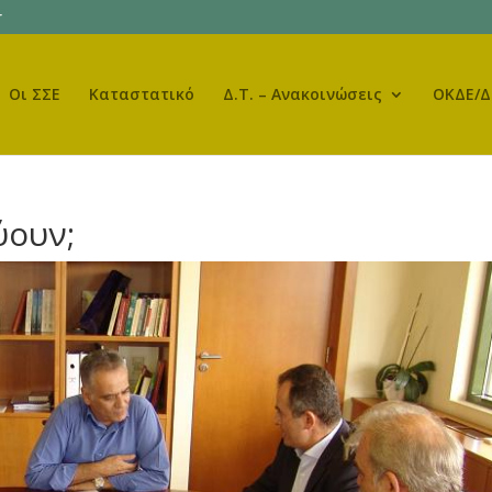
r
Οι ΣΣΕ
Καταστατικό
Δ.Τ. – Ανακοινώσεις
ΟΚΔΕ/Δ
ύουν;