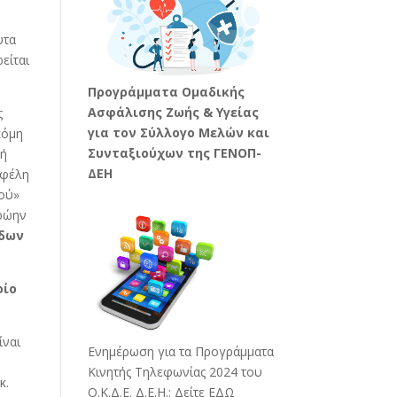
υτα
είται
Προγράμματα Ομαδικής
Ασφάλισης Ζωής & Υγείας
ς
για τον Σύλλογο Μελών και
κόμη
Συνταξιούχων της ΓΕΝΟΠ-
μή
ΔΕΗ
οφέλη
μού»
πρώην
άδων
οίο
ίναι
Ενημέρωση για τα Προγράμματα
Κινητής Τηλεφωνίας 2024 του
κ.
Ο.Κ.Δ.Ε. Δ.Ε.Η.:
Δείτε ΕΔΩ