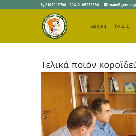
2105215700 - FAX: 2105235996
main@genop.g
Αρχική
Το Δ. Σ.
Τελικά ποιόν κοροϊδε