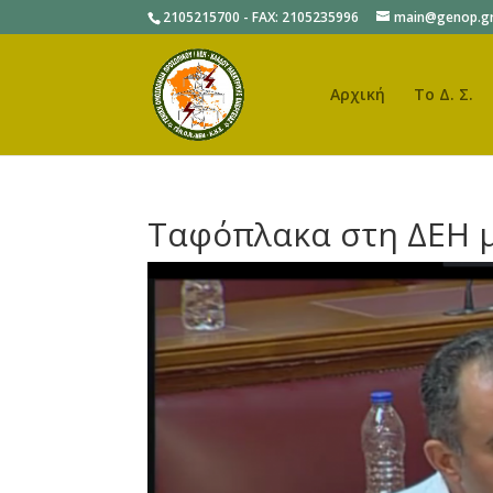
2105215700 - FAX: 2105235996
main@genop.g
Αρχική
Το Δ. Σ.
Ταφόπλακα στη ΔΕΗ μ