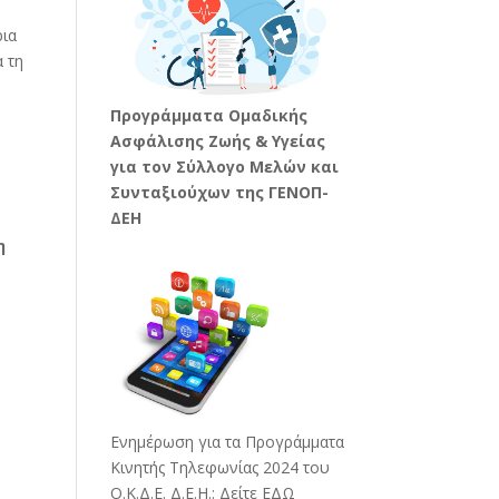
ρια
α τη
Προγράμματα Ομαδικής
ο
Ασφάλισης Ζωής & Υγείας
για τον Σύλλογο Μελών και
Συνταξιούχων της ΓΕΝΟΠ-
ΔΕΗ
η
Ενημέρωση για τα Προγράμματα
Κινητής Τηλεφωνίας 2024 του
Ο.Κ.Δ.Ε. Δ.Ε.Η.:
Δείτε ΕΔΩ