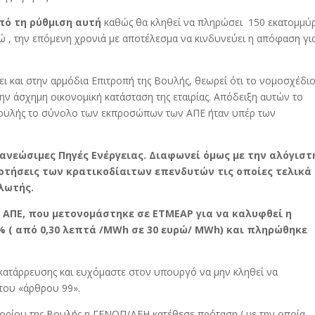
πό τη ρύθμιση αυτή
καθώς θα κληθεί να πληρώσει 150 εκατομμύ
ρώ , την επόμενη χρονιά με αποτέλεσμα να κινδυνεύει η απόφαση γι
ει και στην αρμόδια Επιτροπή της Βουλής, θεωρεί ότι το νομοσχέδι
ν άσχημη οικονομική κατάσταση της εταιρίας. Απόδειξη αυτών το
 Βουλής το σύνολο των εκπροσώπων των ΑΠΕ ήταν υπέρ των
νανεώσιμες Πηγές Ενέργειας. Διαφωνεί όμως με την αλόγιστ
οτήσεις των κρατικοδίαιτων επενδυτών τις οποίες τελικά
λωτής.
ς ΑΠΕ, που μετονομάστηκε σε ΕΤΜΕΑΡ για να καλυφθεί η
 ( από 0,30 λεπτά /
MWh
σε 30 ευρώ/
MWh
) και πληρώθηκε
 κατάρρευσης και ευχόμαστε στον υπουργό να μην κληθεί να
 του «άρθρου 99».
ορίου της Βουλής η ΓΕΝΟΠ/ΔΕΗ κατέθεσε πρόταση ( με την οποία