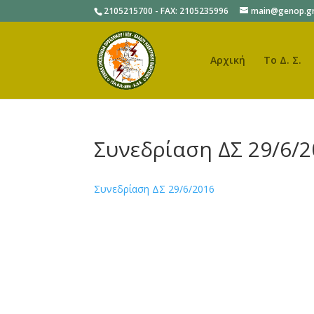
2105215700 - FAX: 2105235996
main@genop.g
Αρχική
Το Δ. Σ.
Συνεδρίαση ΔΣ 29/6/
Συνεδρίαση ΔΣ 29/6/2016