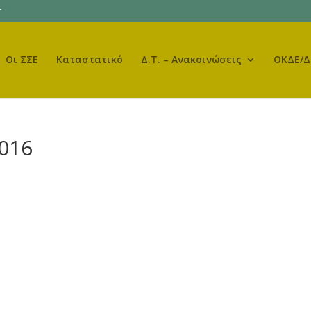
r
Οι ΣΣΕ
Καταστατικό
Δ.Τ. – Ανακοινώσεις
ΟΚΔΕ/Δ
2016