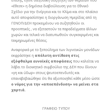
Επίσης, έγινε διεξοδική συζήτηση των θεμάτων που
«έθεσε» η δημόσια διαβούλευση για το Εθνικό
Σχέδιο για την Ενέργεια και το Κλίμα και στο πλαίσιο
αυτό αποφασίστηκε η διοργάνωση Ημερίδας από τη
ΓΕΝΟΠ/ΔΕΗ προκειμένου να συζητηθούν οι
προοπτικές , να εξεταστούν τα παραδείγματα άλλων
χωρών και τελικά να διατυπωθούν συγκεκριμένες και
τεκμηριωμένες θέσεις.
Αναφορικά με το ξεπούλημα των λιγνιτικών μονάδων
εκφράστηκε η
απόλυτη αντίθεση στις
εξόφθαλμα ευνοϊκές αποφάσεις
που καλείται να
λάβει το διοικητικό συμβούλιο της ΔΕΗ που δίνουν
«γη και ύδωρ» στους ψευτοεπενδυτές και
επαναβεβαιώθηκε ότι θα αξιοποιηθεί κάθε μέσο ώστε
ο νόμος για την «αποεπένδυση» να μείνει στα
χαρτιά.
ΓΡΑΦΕΙΟ ΤΥΠΟΥ