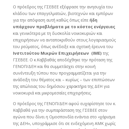
Ο πρόεδρος της ΓΣΕΒΕΕ εξέφρασε την ανησυχία του
κλάδου των επαγγελματιών, βιοτεχνών και εμπόρων
για την απόφαση αυτή καθώς όπως είπε
ήδη
υπάρχουν προβλήματα με το κόστος ενέργειας
και γενικότερα με τη δυσκολία νοικοκυριών και
επιχειρήσεων να ανταποκριθούν στους λογαριασμούς
του ρεύματος, όπως ανέδειξε και σχετική έρευνα του
Ινστιτούτου Μικρών Επιχειρήσεων (ΙΜΕ)
της
ΓΣΕΒΕΕ. Ο κ.Καββαθάς αποδέχθηκε την πρόταση της
ΓΕΝΟΠ/ΔΕΗ και θα συμμετάσχει στην κοινή
συνέντευξη τύπου που προγραμματίζεται για την
ανάδειξη του θέματος και – κυρίως – των επιπτώσεων
της απώλειας του δημόσιου χαρακτήρα της ΔΕΗ για
νοικοκυριά και μικρομεσαίες επιχειρήσεις.
Ο πρόεδρος της ΓΕΝΟΠ/ΔΕΗ αφού ευχαρίστησε τον κ.
Καββαθά για την συμπαράσταση της ΓΣΕΒΕΕ στον
αγώνα που δίνει η Ομοσπονδία ενάντια στο «χάρισμα
της ΔΕΗ», υπογράμμισε ότι σε ενδεχόμενη ΑΜΚ χωρίς