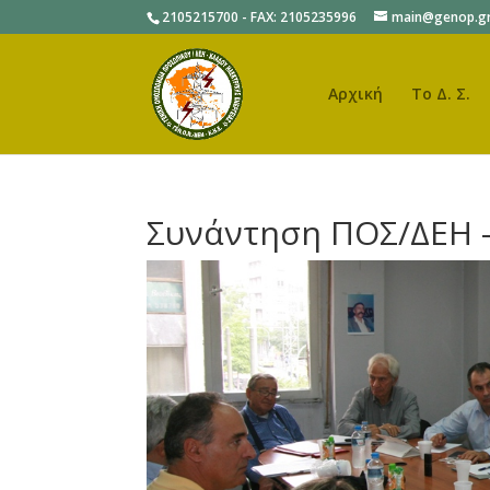
2105215700 - FAX: 2105235996
main@genop.g
Αρχική
Το Δ. Σ.
Συνάντηση ΠΟΣ/ΔΕΗ 