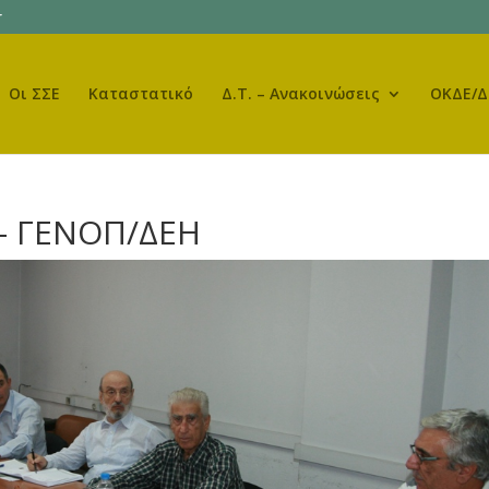
r
Οι ΣΣΕ
Καταστατικό
Δ.Τ. – Ανακοινώσεις
ΟΚΔΕ/Δ
– ΓΕΝΟΠ/ΔΕΗ