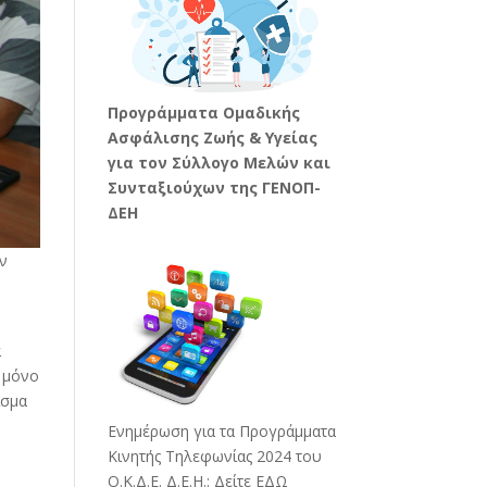
Προγράμματα Ομαδικής
Ασφάλισης Ζωής & Υγείας
για τον Σύλλογο Μελών και
Συνταξιούχων της ΓΕΝΟΠ-
ΔΕΗ
ην
α
ο μόνο
ισμα
Ενημέρωση για τα Προγράμματα
Κινητής Τηλεφωνίας 2024 του
Ο.Κ.Δ.Ε. Δ.Ε.Η.:
Δείτε ΕΔΩ