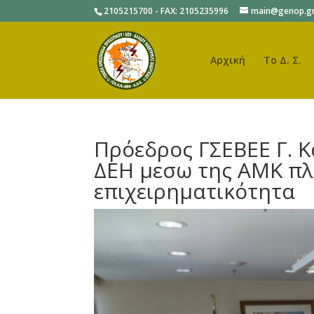
2105215700 - FAX: 2105235996
main@genop.g
Αρχική
Το Δ. Σ.
Πρόεδρος ΓΣΕΒΕΕ Γ. Κ
ΔΕΗ μεσω της ΑΜΚ πλή
επιχειρηματικότητα