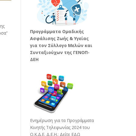
της
Προγράμματα Ομαδικής
ρσα”
Ασφάλισης Ζωής & Υγείας
για τον Σύλλογο Μελών και
Συνταξιούχων της ΓΕΝΟΠ-
ΔΕΗ
Ενημέρωση για τα Προγράμματα
Κινητής Τηλεφωνίας 2024 του
Ο.Κ.Δ.Ε. Δ.Ε.Η.:
Δείτε ΕΔΩ