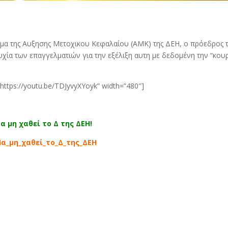
μα της Αυξησης Μετοχικου Κεφαλαίου (ΑΜΚ) της ΔΕΗ, ο πρόεδρος 
ία των επαγγελματιών για την εξέλιξη αυτη με δεδομένη την “κου
”https://youtu.be/TDJyvyXYoyk” width=”480″]
α μη χαθε
ί
το Δ
της ΔΕΗ
!
α_μη_χαθεί_το_Δ_της_ΔΕΗ