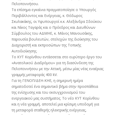
Πελοποννήσου.
Τα επίσημα εγκαίνια πραγματοποίησε ο Υπουργός
Περιβάλλοντος και Ενέργειας, κ. Θόδωρος
Σκυλακάκης, οι Υφυπουργοί κ.κ. Αλεξάνδρα Σδούκου
και Νίκος Ταγαράς και ο Πρόεδρος και Διευθύνων
Σύμβουλος του ΑΔΜΗΕ, κ. Μάνος Μανουσάκης,
παρουσία βουλευτών, στελεχών της διοίκησης του
Διαχειριστή και εκπροσώπων της Τοπικής
Αυτοδιοίκησης.
Το ΚΥΤ Κορίνθου εντάσσεται στο ευρύτερο έργο του
«Ανατολικού Διαδρόμου» για τη διασύνδεση της
Πελοποννήσου με την Αττική, μέσω μίας νέας εναέριας
γραμμής μεταφοράς 400 kV.
Για τη ΓΕΝΟΠ/ΔΕΗ-ΚΗΕ, η σημερινή ημέρα
σηματοδοτεί ένα σημαντικό βήμα στην προσπάθεια
της ενίσχυσης και του εκσυγχρονισμού του
ενεργειακού μας συστήματος. Το νέο ΚΥΤ Κορίνθου
και η νέα γραμμή, αποτελεί μια κρίσιμη υποδομή για
τη μεταφορά σταθερής ηλεκτρικής ενέργειας,