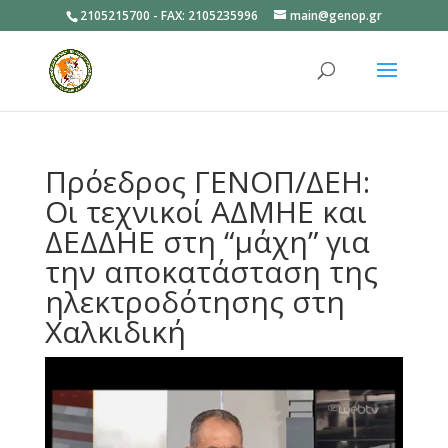
2105215700 - FAX: 2105235996
main@genop.gr
Ανοίξτε
Πρόεδρος ΓΕΝΟΠ/ΔΕΗ:
Oι τεχνικοί ΑΔΜΗΕ και
ΔΕΔΔΗΕ στη “μάχη” για
την αποκατάσταση της
ηλεκτροδότησης στη
Χαλκιδική