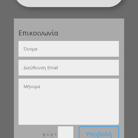
Επικοινωνία
Υποβολή
=
8 + 6