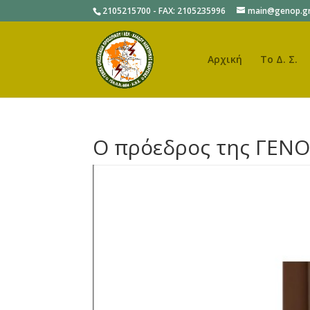
2105215700 - FAX: 2105235996
main@genop.g
Αρχική
Το Δ. Σ.
Ο πρόεδρος της ΓΕΝΟ