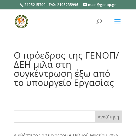
2105215700 - FAX: 2105235996
main@genop.gr
Ανοίξτε
Ο πρόεδρος της ΓΕΝΟΠ/
ΔΕΗ μιλά στη
συγκέντρωση έξω από
το υπουργείο Εργασίας
Αναζήτηση
Διαβάστε το 5ο τεύχος του e-Παλμού Μαρτίου 2026