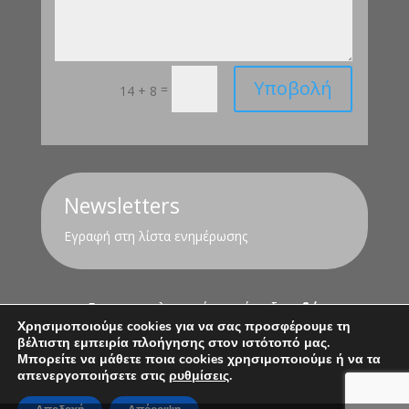
Υποβολή
=
14 + 8
Newsletters
Εγραφή στη λίστα ενημέρωσης
Για τον υπολογισμό της σύνταξης
εδώ
Χρησιμοποιούμε cookies για να σας προσφέρουμε τη
βέλτιστη εμπειρία πλοήγησης στον ιστότοπό μας.
Όροι Χρήσης
Πολιτική Απορρήτου
Μπορείτε να μάθετε ποια cookies χρησιμοποιούμε ή να τα
απενεργοποιήσετε στις
ρυθμίσεις
.