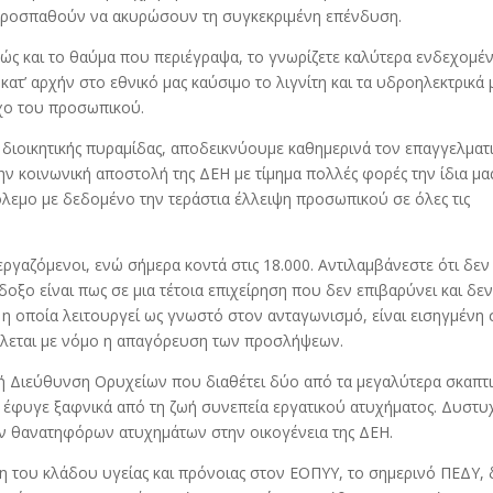
, προσπαθούν να ακυρώσουν τη συγκεκριμένη επένδυση.
ς και το θαύμα που περιέγραψα, το γνωρίζετε καλύτερα ενδεχομέ
 κατ’ αρχήν στο εθνικό μας καύσιμο το λιγνίτη και τα υδροηλεκτρικά 
αχο του προσωπικού.
 διοικητικής πυραμίδας, αποδεικνύουμε καθημερινά τον επαγγελματ
ην κοινωνική αποστολή της ΔΕΗ με τίμημα πολλές φορές την ίδια μα
λεμο με δεδομένο την τεράστια έλλειψη προσωπικού σε όλες τις
ργαζόμενοι, ενώ σήμερα κοντά στις 18.000. Αντιλαμβάνεστε ότι δεν
οξο είναι πως σε μια τέτοια επιχείρηση που δεν επιβαρύνει και δε
η οποία λειτουργεί ως γνωστό στον ανταγωνισμό, είναι εισηγμένη 
άλλεται με νόμο η απαγόρευση των προσλήψεων.
ική Διεύθυνση Ορυχείων που διαθέτει δύο από τα μεγαλύτερα σκαπτ
ς έφυγε ξαφνικά από τη ζωή συνεπεία εργατικού ατυχήματος. Δυστυ
των θανατηφόρων ατυχημάτων στην οικογένεια της ΔΕΗ.
ξη του κλάδου υγείας και πρόνοιας στον ΕΟΠΥΥ, το σημερινό ΠΕΔΥ, 