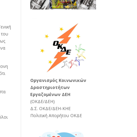
Γενική
 του
 ως
 να
τονη
ότι
Oργανισμός Κοινωνικών
Δραστηριοτήτων
στα
Εργαζομένων ΔΕΗ
(
ΟΚΔΕ/ΔΕΗ
)
Δ.Σ. ΟΚΔΕ/ΔΕΗ-ΚΗΕ
Πολιτική Απορήτου ΟΚΔΕ
όλοι