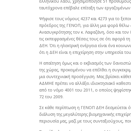
ελληνικού λαού, χρησιμοποίησε 51 πρόθυμους 
ταυτόχρονα επέβαλε επίταξη των εργαζομένων
Ψήφισε τους νόμους 4237 και 4273 για το ξεπο
πρόεδρος της ΓΕΝΟΠ, για άλλη μια φορά θέλω
Ανασυγκρότησης τον κ. Λαφαζάνη, όσο και τον 
τις εκπεφρασμένες θέσεις τους σε ότι αφορά τη
ΔΕΗ. Ότι η ηλεκτρική ενέργεια είναι ένα κοιν
ότι η ΔΕΗ είναι η επιχείρηση στην υπηρεσία του 
Η απαίτηση όμως και ο εκβιασμός των δανειστώ
της χώρας, προκειμένου να επέλθει η συγκεκρι
μια συντεχνιακή προσέγγιση. Μας βρίσκει κάθετ
ΑΔΜΗΕ πρέπει να αλλάξει ιδιοκτησιακό καθεστ
από το νόμο 4001 του 2011, ο οποίος ψηφίστηκ
72 του 2009.
Σε κάθε περίπτωση η ΓΕΝΟΠ ΔΕΗ δεσμεύεται ότ
διάλυση της μεγαλύτερης βιομηχανικής επιχείρ
περιουσία μας, μαζί με τους συνταξιούχους, π