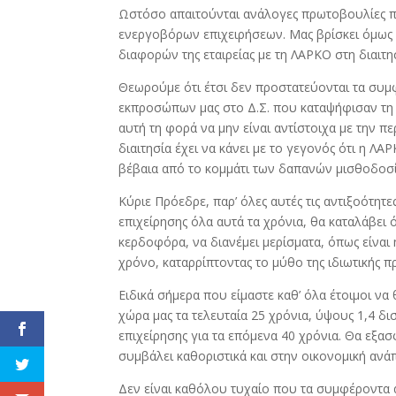
Ωστόσο απαιτούνται ανάλογες πρωτοβουλίες που
ενεργοβόρων επιχειρήσεων. Μας βρίσκει όμως 
διαφορών της εταιρείας με τη ΛΑΡΚΟ στη διαιτη
Θεωρούμε ότι έτσι δεν προστατεύονται τα συμ
εκπροσώπων μας στο Δ.Σ. που καταψήφισαν τη 
αυτή τη φορά να μην είναι αντίστοιχα με την 
διαιτησία έχει να κάνει με το γεγονός ότι η ΛΑ
βέβαια από το κομμάτι των δαπανών μισθοδοσί
Κύριε Πρόεδρε, παρ’ όλες αυτές τις αντιξοότητ
επιχείρησης όλα αυτά τα χρόνια, θα καταλάβει ό
κερδοφόρα, να διανέμει μερίσματα, όπως είναι
χρόνο, καταρρίπτοντας το μύθο της ιδιωτικής 
Ειδικά σήμερα που είμαστε καθ’ όλα έτοιμοι 
χώρα μας τα τελευταία 25 χρόνια, ύψους 1,4 δ
επιχείρησης για τα επόμενα 40 χρόνια. Θα εξασ
συμβάλει καθοριστικά και στην οικονομική ανάπ
Δεν είναι καθόλου τυχαίο που τα συμφέροντα