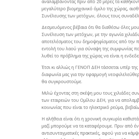
αναλαμβάνοντας πριν από 20 μέρες τα καθήκο
μεγαλύτερο βιομηχανικό όμιλο της χώρας, αισθ
Συνέλευσης των μετόχων, όλους τους συναδέλ
Δεσμευόμενος βέβαια ότι θα διαθέσω όλες μου 
Συνέλευση των μετόχων, με την αγωνία χιλιάδ
αποτελέσματος του δημοψηφίσματος από την πλ
εντολή του λαού για σύναψη της συμφωνίας πο
λυθεί το πρόβλημα της χώρας να είναι η ενδεδε
Έτσι κι αλλιώς η ΓΕΝΟΠ ΔΕΗ τάσσεται υπέρ της
διαφωνία μας για την εφαρμογή νεοφιλελεύθερ
θα συγκρουστούμε.
Μιλώ έχοντας στη σκέψη μου τους χιλιάδες συ
των εταιρειών του Ομίλου ΔΕΗ, για να απολαμ
κοινωνίας που είναι το ηλεκτρικό ρεύμα, βεβαίω
Η αλήθεια είναι ότι η χρονική συγκυρία καθισ
μαζί μπορούμε να τα καταφέρουμε. Πριν από έν
αντισυνταγματικές πρακτικές, αφού για να κάμψ