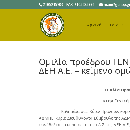
2105215700 - FAX: 2105235996
main@genop.g
Αρχική
Το Δ. Σ.
Ομιλία προέδρου ΓΕΝ
ΔΕΗ Α.Ε. – κείμενο ομι
Ομιλία Προ
στην Γενική
Καλημέρα σας. Κύριε Πρόεδρε, κύριε Πρόε
ΑΔΜΗΕ, κύριε Διευθύνοντα Σύμβουλε της ΑΔΜΗ
συνάδελφοι, εκπρόσωποι στο Δ.Σ. της ΔΕΗ Α.Ε.,