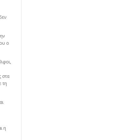
 δεν
την
ρου ο
λφοι,
ς στα
ε τη
αι
ι η