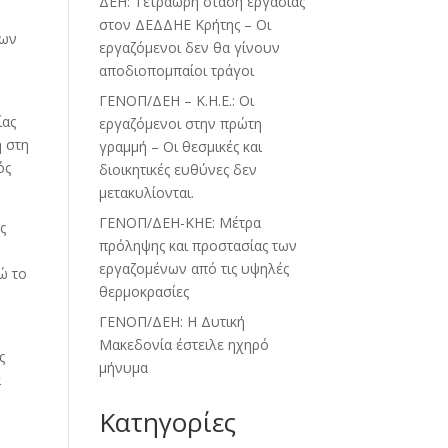
ΔΕΗ: Τετράωρη στάση εργασίας
στον ΔΕΔΔΗΕ Κρήτης – Οι
των
εργαζόμενοι δεν θα γίνουν
αποδιοπομπαίοι τράγοι
ΓΕΝΟΠ/ΔΕΗ – Κ.Η.Ε.: Οι
ίας
εργαζόμενοι στην πρώτη
ή στη
γραμμή – Οι θεσμικές και
ός
διοικητικές ευθύνες δεν
μετακυλίονται.
ΓΕΝΟΠ/ΔΕΗ-ΚΗΕ: Μέτρα
ς
πρόληψης και προστασίας των
εργαζομένων από τις υψηλές
ώ το
θερμοκρασίες
ΓΕΝΟΠ/ΔΕΗ: Η Δυτική
η
Μακεδονία έστειλε ηχηρό
ς
μήνυμα
α
Kατηγορίες