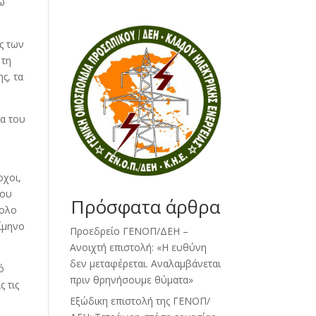
νω
ς των
 τη
ς, τα
ία του
οχοι,
ίου
Πρόσφατα άρθρα
νολο
ρίμηνο
Προεδρείο ΓΕΝΟΠ/ΔΕΗ –
Ανοιχτή επιστολή: «Η ευθύνη
δεν μεταφέρεται. Αναλαμβάνεται
ό
πριν θρηνήσουμε θύματα»
 τις
Εξώδικη επιστολή της ΓΕΝΟΠ/