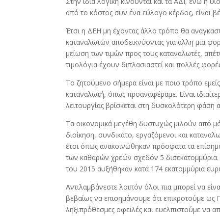
Στην ίδια λογική κινούνται και τα ΑΔΙ, ενώ η 
από το κόστος συν ένα εύλογο κέρδος, είναι βέ
Έτσι η ΔΕΗ μη έχοντας άλλο τρόπο θα αναγκα
καταναλωτών αποδεικνύοντας για άλλη μια φορ
μείωση των τιμών προς τους καταναλωτές, απέ
τιμολόγια έχουν διπλασιαστεί και πολλές φορέ
Το ζητούμενο σήμερα είναι με ποιο τρόπο εμεί
καταναλωτή, όπως προαναφέραμε. Είναι ιδιαίτε
λειτουργίας βρίσκεται στη δυσκολότερη φάση α
Τα οικονομικά μεγέθη δυστυχώς μιλούν από μό
διοίκηση, συνδικάτο, εργαζόμενοι και καταναλω
έτσι όπως ανακοινώθηκαν πρόσφατα τα επίσημα
των καθαρών χρεών σχεδόν 5 δισεκατομμύρια. Γ
του 2015 αυξήθηκαν κατά 174 εκατομμύρια ευρ
Αντιλαμβάνεστε λοιπόν όλοι πια μπορεί να είναι
βεβαίως να επισημάνουμε ότι επικροτούμε ως ΓΕ
ληξιπρόθεσμες οφειλές και ευελπιστούμε να 