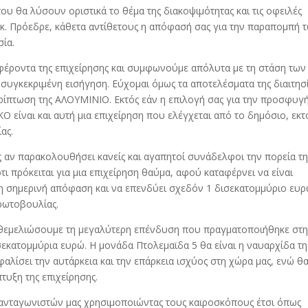
 θα λύσουν οριστικά το θέμα της διακοψιμότητας και τις οφειλές
κ. Πρόεδρε, κάθετα αντίθετους η απόφασή σας για την παραπομπή 
σία.
φέροντα της επιχείρησης και συμφωνούμε απόλυτα με τη στάση των
συγκεκριμένη εισήγηση. Εύχομαι όμως τα αποτελέσματα της διαιτησ
περίπτωση της ΑΛΟΥΜΙΝΙΟ. Εκτός εάν η επιλογή σας για την προσφυγ
ΡΚΟ είναι και αυτή μια επιχείρηση που ελέγχεται από το δημόσιο, εκτ
ας.
ες αν παρακολουθήσει κανείς και αγαπητοί συνάδελφοι την πορεία τη
τι πρόκειται για μια επιχείρηση θαύμα, αφού καταφέρνει να είναι
 η σημερινή απόφαση και να επενδύει σχεδόν 1 δισεκατομμύριο ευρ
πρωτοβουλίας.
να θεμελιώσουμε τη μεγαλύτερη επένδυση που πραγματοποιήθηκε στ
ισεκατομμύρια ευρώ. Η μονάδα Πτολεμαϊδα 5 θα είναι η ναυαρχίδα τη
φαλίσει την αυτάρκεια και την επάρκεια ισχύος στη χώρα μας, ενώ θ
τυξη της επιχείρησης.
 ανταγωνιστών μας χρησιμοποιώντας τους καιροσκόπους έτσι όπως