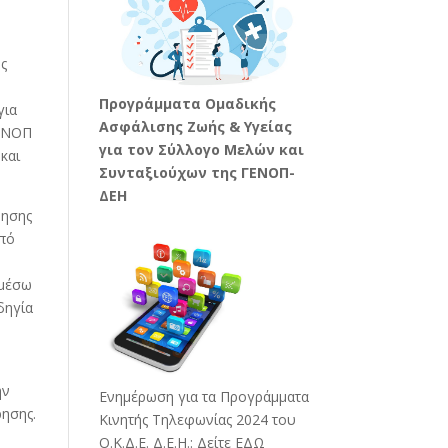
ως
Προγράμματα Ομαδικής
για
Ασφάλισης Ζωής & Υγείας
ΓΕΝΟΠ
για τον Σύλλογο Μελών και
και
Συνταξιούχων της ΓΕΝΟΠ-
ΔΕΗ
ρησης
από
 μέσω
δηγία
ην
Ενημέρωση για τα Προγράμματα
ρησης.
Κινητής Τηλεφωνίας 2024 του
Ο.Κ.Δ.Ε. Δ.Ε.Η.:
Δείτε ΕΔΩ