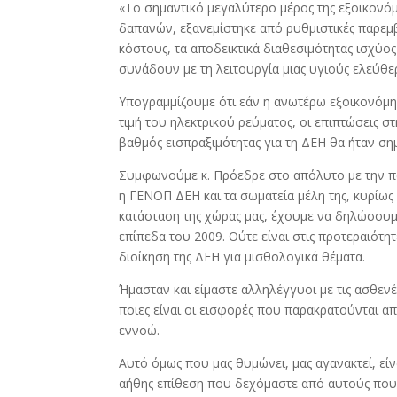
«Το σημαντικό μεγαλύτερο μέρος της εξοικον
δαπανών, εξανεμίστηκε από ρυθμιστικές παρεμ
κόστους, τα αποδεικτικά διαθεσιμότητας ισχύος 
συνάδουν με τη λειτουργία μιας υγιούς ελεύθε
Υπογραμμίζουμε ότι εάν η ανωτέρω εξοικονόμη
τιμή του ηλεκτρικού ρεύματος, οι επιπτώσεις στ
βαθμός εισπραξιμότητας για τη ΔΕΗ θα ήταν ση
Συμφωνούμε κ. Πρόεδρε στο απόλυτο με την π
η ΓΕΝΟΠ ΔΕΗ και τα σωματεία μέλη της, κυρίως
κατάσταση της χώρας μας, έχουμε να δηλώσουμ
επίπεδα του 2009. Ούτε είναι στις προτεραιότη
διοίκηση της ΔΕΗ για μισθολογικά θέματα.
Ήμασταν και είμαστε αλληλέγγυοι με τις ασθενέ
ποιες είναι οι εισφορές που παρακρατούνται α
εννοώ.
Αυτό όμως που μας θυμώνει, μας αγανακτεί, εί
αήθης επίθεση που δεχόμαστε από αυτούς που 