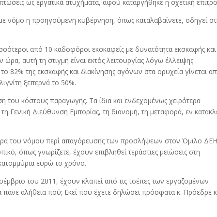
τώσεις ως εργατικά ατυχήματα, αφού καταργήθηκε η σχετική επιτρο
 νόμο η προηγούμενη κυβέρνηση, όπως καταλαβαίνετε, οδηγεί στ
σσότεροι από 10 καδοφόροι εκσκαφείς με δυνατότητα εκσκαφής και
 ώρα, αυτή τη στιγμή είναι εκτός λειτουργίας λόγω έλλειψης
το 82% της εκσκαφής και διακίνησης αγόνων στα ορυχεία γίνεται α
 λιγνίτη ξεπερνά το 50%.
ση του κόστους παραγωγής. Τα ίδια και ενδεχομένως χειρότερα
η Γενική Διεύθυνση Εμπορίας, τη διανομή, τη μεταφορά, εν κατακλ
 τώρα του νόμου περί απαγόρευσης των προσλήψεων στον Όμιλο ΔΕΗ
ικό, όπως γνωρίζετε, έχουν επιβληθεί τεράστιες μειώσεις στη
κατομμύρια ευρώ το χρόνο.
οέμβριο του 2011, έχουν κλαπεί από τις τσέπες των εργαζομένων
 πάνε αλήθεια πού; Εκεί που έχετε δηλώσει πρόσφατα κ. Πρόεδρε κ