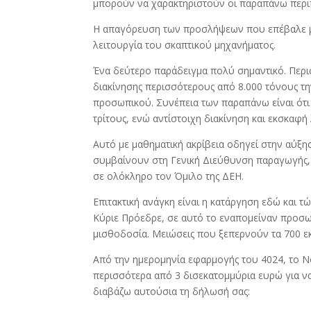
μπορούν να χαρακτηριστούν οι παραπάνω περιπ
Η απαγόρευση των προσλήψεων που επέβαλε με
λειτουργία του σκαπτικού μηχανήματος.
Ένα δεύτερο παράδειγμα πολύ σημαντικό. Περι
διακίνησης περισσότερους από 8.000 τόνους την
προσωπικού. Συνέπεια των παραπάνω είναι ότι 
τρίτους, ενώ αντίστοιχη διακίνηση και εκσκαφή
Αυτό με μαθηματική ακρίβεια οδηγεί στην αύξη
συμβαίνουν στη Γενική Διεύθυνση παραγωγής, τ
σε ολόκληρο τον Όμιλο της ΔΕΗ.
Επιτακτική ανάγκη είναι η κατάργηση εδώ και
Κύριε Πρόεδρε, σε αυτό το εναπομείναν προσωπ
μισθοδοσία. Μειώσεις που ξεπερνούν τα 700 ε
Από την ημερομηνία εφαρμογής του 4024, το Ν
περισσότερα από 3 δισεκατομμύρια ευρώ για να
διαβάζω αυτούσια τη δήλωσή σας: