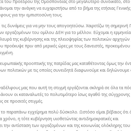
ντα του Προέδρου της Ομοσπονδίας στο μεγαλύτερο συνδικάτο, στο
άνομαι την ανάγκη να ευχαριστήσω από το βήμα της ετήσιας Γενικής
φους για την εμπιστοσύνη τους.
τις δυνάμεις για να μην τους απογοητεύσω. Χαιρετίζω τη σημερινή 
ων εργαζομένων του ομίλου ΔΕΗ για το μέλλον. Εύχομαι η ερμηνεία
ευρά της κυβέρνησης και της πλειοψηφίας των πολιτικών αρχηγών
υ προέκυψε πριν από μερικές ώρες με τους δανειστές, προκειμένου
ιγμένη.
 ευρωπαϊκής προοπτικής της πατρίδας μας καταθέτοντας όμως την έν
ων πολιτικών με τις οποίες συνειδητά διαφωνούμε και δηλώνουμε 
ναδέλφους μας που αυτή τη στιγμή εργάζονται σκληρά σε όλα τα πό
βάνουν οι καταναλωτές το πολυτιμότερο ίσως αγαθό της σύγχρονης
ς σε προσιτές στιγμές.
τά το παραπάνω εγχείρημα πολύ δύσκολο. Ωστόσο είμαι βέβαιος ότι 
α χρόνο, η τότε κυβέρνηση υιοθετώντας αντιδημοκρατικές και
ει την αντίσταση των εργαζομένων και της κοινωνίας ολόκληρης του