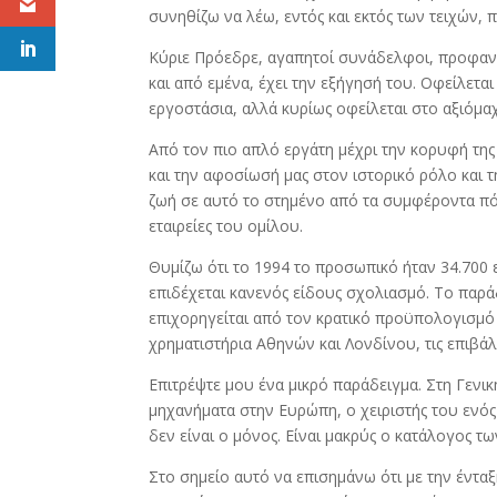
συνηθίζω να λέω, εντός και εκτός των τειχών
Κύριε Πρόεδρε, αγαπητοί συνάδελφοι, προφανώ
και από εμένα, έχει την εξήγησή του. Οφείλεται
εργοστάσια, αλλά κυρίως οφείλεται στο αξιόμ
Από τον πιο απλό εργάτη μέχρι την κορυφή της
και την αφοσίωσή μας στον ιστορικό ρόλο και τ
ζωή σε αυτό το στημένο από τα συμφέροντα πό
εταιρείες του ομίλου.
Θυμίζω ότι το 1994 το προσωπικό ήταν 34.700 ε
επιδέχεται κανενός είδους σχολιασμό. Το παράδ
επιχορηγείται από τον κρατικό προϋπολογισμό 
χρηματιστήρια Αθηνών και Λονδίνου, τις επιβ
Επιτρέψτε μου ένα μικρό παράδειγμα. Στη Γεν
μηχανήματα στην Ευρώπη, ο χειριστής του ενό
δεν είναι ο μόνος. Είναι μακρύς ο κατάλογος 
Στο σημείο αυτό να επισημάνω ότι με την έντα