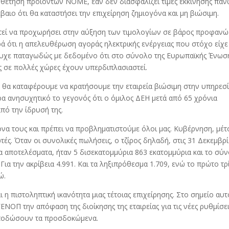
υιοθέτηση προϊόντων ΝΟΜΕ, εάν δεν διασφαλίζει τιμές εκκίνησης πά
βαιο ότι θα καταστήσει την επιχείρηση ζημιογόνα και μη βιώσιμη.
στεί να προχωρήσει στην αύξηση των τιμολογίων σε βάρος προφανώ
ά ότι η απελευθέρωση αγοράς ηλεκτρικής ενέργειας που στόχο είχε
τυχε παταγωδώς με δεδομένο ότι στο σύνολο της Ευρωπαϊκής Ένωση
ς σε πολλές χώρες έχουν υπερδιπλασιαστεί.
ς θα καταφέρουμε να κρατήσουμε την εταιρεία βιώσιμη στην υπηρεσ
ρα ανησυχητικό το γεγονός ότι ο όμιλος ΔΕΗ μετά από 65 χρόνια
πό την ίδρυσή της.
να τους και πρέπει να προβληματιστούμε όλοι μας. Κυβέρνηση, μέτ
τές. Όταν οι συνολικές πωλήσεις, ο τζίρος δηλαδή, στις 31 Δεκεμβρ
 αποτελέσματα, ήταν 5 δισεκατομμύρια 863 εκατομμύρια και το σύ
ια την ακρίβεια 4.991. Και τα ληξιπρόθεσμα 1.709, ενώ το πρώτο τ
ώ.
 η πιστοληπτική ικανότητα μιας τέτοιας επιχείρησης. Στο σημείο αυτ
ΝΟΠ την απόφαση της διοίκησης της εταιρείας για τις νέες ρυθμίσεις
αποδώσουν τα προσδοκώμενα.