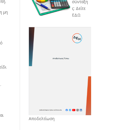
πή.
σύνταξη
ς: Δείτε
η μη
ΕΔΩ
πό
είδι
.
αι
Αποδελτίωση