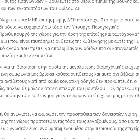
– εντός εισαγωγικών – βουλευτές στο θερινό τμήμα της Βουλής και
 και των εγκαταστάσεων του Ομίλου ΔΕΗ.
ύλημα του ΑΔΜΗΕ και της μικρής ΔΕΗ αντίστοιχα. Στο σημείο αυτό 
 δημόσια να ευχαριστήσω τόσο τον Υπουργό Παραγωγικής
Πρωθυπουργό της χώρας για την άρση της επίταξης και ταυτόχρονα 
 ΔΕΗ που είναι ταυτόσημες οι θέσεις της κυβέρνησης με αυτές της 
ωνικό αγαθό που πρέπει να απολαμβάνουν αδιάλειπτα οι καταναλωτές 
πολίτη και δεν εκποιείται.
ν για τη διάσπαση στην ουσία της μεγαλύτερης βιομηχανικής επιχεί
μένη συμφωνία μας βρίσκει κάθετα αντίθετους και αυτό όχι βέβαια 
α αντίθετους γιατί από καμία κοινοτική οδηγία δεν προκύπτει ότι ο
ώς, πολλώ δε μάλλον όταν η επιλογή του μοντέλου ITO, προέκυψε
ε από την τότε κυβέρνηση για να εναρμονιστεί η χώρα μας με την ο
ι θα αγωνιστεί να ακυρώσει την προσπάθεια των δανειστών για τη
ησης της χώρας προστατεύοντας τόσο τους εργαζομένους, όσο και τ
ου ως γνωστόν είναι ενσωματωμένοι μέσα στην περιουσία της επιχεί