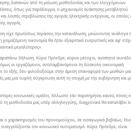
όμησης δαπανών από τη μείωση μισθοδοσίας και των ελεγχόμενων
βάσεις, όπως για παράδειγμα, ο μηχανισμός ανάκτησης μεταβλητού
και λοιπές στρεβλώσεις της αγοράς ηλεκτρικής ενέργειας, οι οποίες
ρης αγοράς.
ση είχε πρωτίστως περάσεις την κατανάλωση, μειώνοντας ανάλογα 
η χειμαζόμενη οικονομία θα ήταν εξαιρετικά ευεργετικές και αφ’ ετέ
μαντικά μεγαλύτερος».
αραπάνω δήλωση. Κύριε Πρόεδρε, κύριοι μέτοχοι, αγαπητοί συνάδε
 όμως οι εργαζόμενοι, αντιλαμβανόμενοι τη δύσκολη οικονομική
ε το εξής: δεν φιλοδοξούμε στην άμεση επαναφορά των μισθών μα
τές μας μια τυφλή σύγκρουση αυτή τη στιγμή με την κυβέρνηση και μ
στερες κοινωνικές ομάδες. Άλλωστε εάν παρατηρήσει κανείς πόσες κ
πό τη μισθοδοσία μας υπέρ αλληλεγγύης, διαχρονικά θα καταλάβει τι
ναι ο χαρακτηρισμός του προνομιούχου, σε εισαγωγικά βεβαίως. Είνα
ευαγγελίζονται τον κοινωνικό αυτοματισμό. Κύριε Πρόεδρε, είναι