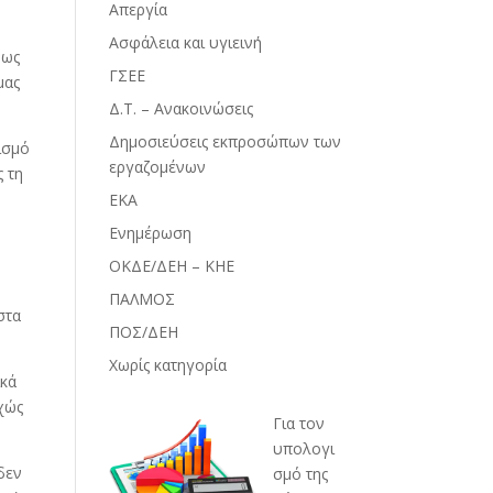
Απεργία
Ασφάλεια και υγιεινή
νως
ΓΣΕΕ
μας
Δ.Τ. – Ανακοινώσεις
Δημοσιεύσεις εκπροσώπων των
ισμό
εργαζομένων
ς τη
ΕΚΑ
Ενημέρωση
ΟΚΔΕ/ΔΕΗ – ΚΗΕ
ν
ΠΑΛΜΟΣ
στα
ΠΟΣ/ΔΕΗ
Χωρίς κατηγορία
ικά
χώς
Για τον
υπολογι
δεν
σμό της