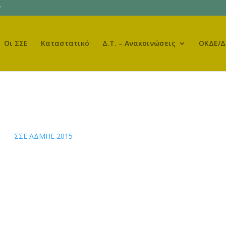
r
Οι ΣΣΕ
Καταστατικό
Δ.Τ. – Ανακοινώσεις
ΟΚΔΕ/Δ
ΣΣΕ ΑΔΜΗΕ 2015