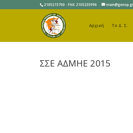
2105215700 - FAX: 2105235996
main@genop.g
Αρχική
Το Δ. Σ.
ΣΣΕ ΑΔΜΗΕ 2015