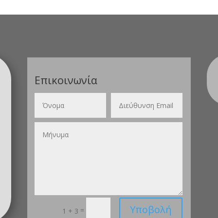
Επικοινωνία
Υποβολή
=
1 + 3