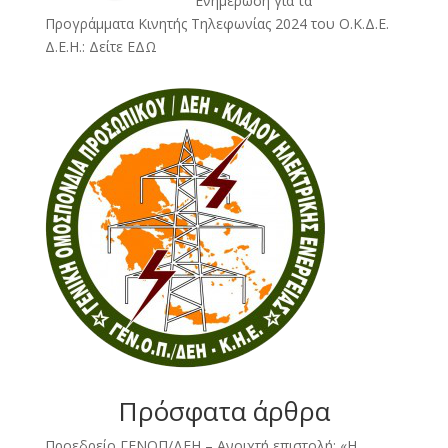
Ενημέρωση για τα
Προγράμματα Κινητής Τηλεφωνίας 2024 του Ο.Κ.Δ.Ε.
Δ.Ε.Η.:
Δείτε ΕΔΩ
Πρόσφατα άρθρα
Προεδρείο ΓΕΝΟΠ/ΔΕΗ – Ανοιχτή επιστολή: «Η