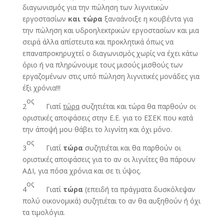
διαγωνισμός για την πώληση των λιγνιτικών
εργοστασίων
και τώρα
ξαναάνοιξε η κουβέντα για
την πώληση και υδροηλεκτρικών εργοστασίων και μια
σειρά άλλα απίστευτα και προκλητικά όπως να
επαναπροκηρυχτεί ο διαγωνισμός χωρίς να έχει κάτω
όριο ή να πληρώνουμε τους μισούς μισθούς των
εργαζομένων στις υπό πώληση λιγνιτικές μονάδες για
έξι χρόνια!!!
ος
2
Γιατί
τώρα
συζητιέται και τώρα θα παρθούν οι
οριστικές αποφάσεις στην Ε.Ε. για το ΕΣΕΚ που κατά
την άποψή μου θάβει το λιγνίτη και όχι μόνο.
ος
3
Γιατί
τώρα
συζητιέται και θα παρθούν οι
οριστικές αποφάσεις για το αν οι λιγνίτες θα πάρουν
ΑΔΙ, για πόσα χρόνια και σε τι ύψος.
ος
4
Γιατί
τώρα
(επειδή τα πράγματα δυσκόλεψαν
πολύ οικονομικά) συζητιέται το αν θα αυξηθούν ή όχι
τα τιμολόγια.