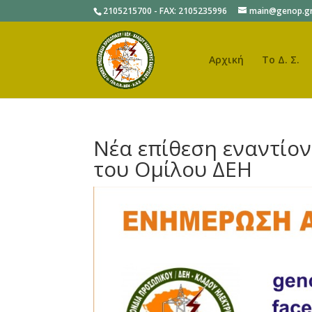
2105215700 - FAX: 2105235996
main@genop.g
Αρχική
Το Δ. Σ.
Νέα επίθεση εναντίο
του Ομίλου ΔΕΗ