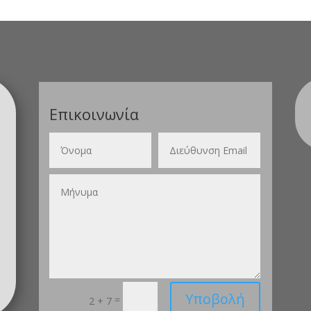
Επικοινωνία
Υποβολή
=
2 + 7