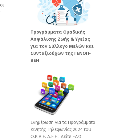
οι
ν
Προγράμματα Ομαδικής
Ασφάλισης Ζωής & Υγείας
για τον Σύλλογο Μελών και
Συνταξιούχων της ΓΕΝΟΠ-
ΔΕΗ
Ενημέρωση για τα Προγράμματα
Κινητής Τηλεφωνίας 2024 του
Ο.Κ.Δ.Ε. Δ.Ε.Η.:
Δείτε ΕΔΩ