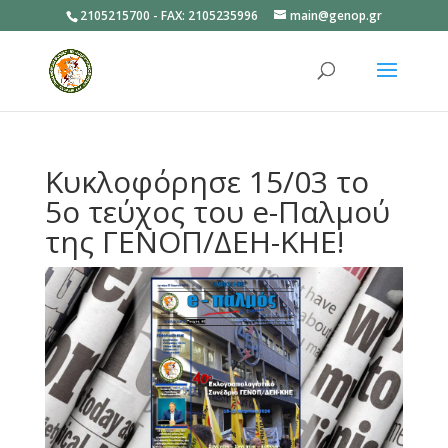
2105215700 - FAX: 2105235996
main@genop.gr
Ανοίξτε
Κυκλοφόρησε 15/03 το
5ο τεύχος του e-Παλμού
της ΓΕΝΟΠ/ΔΕΗ-ΚΗΕ!