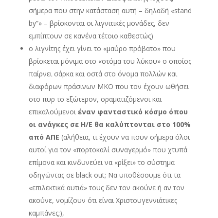
σήμερα που στην κατάσταση αυτή – δηλαδή «stand
by”» – βρίσκονται οι λιγνιτικές μονάδες, δεν
εμπίπτουν σε κανένα τέτοιο καθεστώς)
ο λιγνίτης έχει γίνει το «μαύρο πρόβατο» που
βρίσκεται μόνιμα στο «στόμα του λύκου» ο οποίος
παίρνει σάρκα και οστά στο όνομα πολλών και
διαφόρων πράσινων ΜΚΟ που τον έχουν ωθήσει
στο πυρ το εξώτερον, οραματιζόμενοι και
επικαλούμενοι
έναν φανταστικό κόσμο όπου
οι ανάγκες σε Η/Ε θα καλύπτονται στο 100%
από ΑΠΕ
(αλήθεια, τι έχουν να πουν σήμερα όλοι
αυτοί για τον «πορτοκαλί συναγερμό» που χτυπά
επίμονα και κινδυνεύει να «ρίξει» το σύστημα
οδηγώντας σε black out; Να υποθέσουμε ότι τα
«επιλεκτικά αυτιά» τους δεν τον ακούνε ή αν τον
ακούνε, νομίζουν ότι είναι Χριστουγεννιάτικες
καμπάνες;),