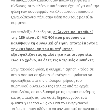
να απαξιώσουν κάποιοι όταν πλέον έχει φύγει ο
κίνδυνος, όταν πλέον η κατάσταση έχει φύγει από την
φάση των συναγερμών και όλοι αυτοί οι «κάποιοι»
ξαναβρίσκονται πάλι στην θέση που τους βολεύει/
συμφέρει.
Να αποδείξει δηλαδή ότι,
οι λιγνιτικοί σταθμοί
της ΔΕΗ είναι ΟΙ ΜΟΝΟΙ που μπορούν να
καλύψουν τη συνολική ζήτηση, αποτρέποντας
την κατάρρευση του συστήματος,
εξασφαλίζοντας ομαλότητα και ισορροπία.
Όλο το χρόνο, σε όλες τις καιρικές συνθήκες.
Στην παρούσα φάση, η αυξημένη ζήτηση – τόσο σε
αέριο όσο και σε ηλεκτρική ενέργεια – φαίνεται να
προκλήθηκε από την απόσυρση μέρους του
πυρηνικού δυναμικού της Γαλλίας από τις αρχές
Νοεμβρίου, σε συνδυασμό με τις καιρικές συνθήκες
και τις απαιτήσεις που αυτές δημιουργούν, ενώ
φυσικά η Ελλάδα – ως κομμάτι του ενεργειακού
ντόμινο – ήταν αδύνατο να μην υποστεί τις συνέπειες