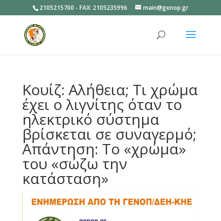
2105215700 - FAX: 2105235996
main@genop.gr
Ανοίξτε
Κουίζ: Αλήθεια; Τι χρώμα
έχει ο λιγνίτης όταν το
ηλεκτρικό σύστημα
βρίσκεται σε συναγερμό;
Απάντηση: Το «χρώμα»
του «σώζω την
κατάσταση»