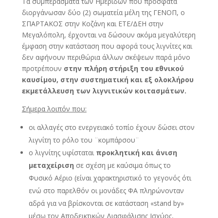
Τα συμπεράσματα των Ημερίδων που πρόσφατα
διοργάνωσαν δύο (2) σωματεία μέλη της ΓΕΝΟΠ, ο
ΣΠΑΡΤΑΚΟΣ στην Κοζάνη και ΕΤΕ/ΔΕΗ στην
Μεγαλόπολη, έρχονται να δώσουν ακόμα μεγαλύτερη
έμφαση στην κατάσταση που αφορά τους λιγνίτες και
δεν αφήνουν περιθώρια άλλων σκέψεων παρά μόνο
προτρέπουν
στην πλήρη στήριξη του εθνικού
καυσίμου, στην συστηματική και εξ ολοκλήρου
εκμετάλλευση των λιγνιτικών κοιτασμάτων.
Σήμερα λοιπόν που:
οι αλλαγές στο ενεργειακό τοπίο έχουν δώσει στον
λιγνίτη το ρόλο του ¨κομπάρσου¨
ο λιγνίτης υφίσταται
προκλητική και άνιση
μεταχείριση
σε σχέση με καύσιμα όπως το
Φυσικό Αέριο (είναι χαρακτηριστικό το γεγονός ότι
ενώ στο παρελθόν οι μονάδες ΦΑ πληρώνονταν
αδρά για να βρίσκονται σε κατάσταση «stand by»
μέσω τον Αποδεικτικών Διασφάλισης Ισχύος,