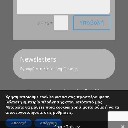
Υποβολή
=
3 + 15
Newsletters
Εγραφή στη λίστα ενημέρωσης
Για τον υπολογισμό της σύνταξης
εδώ
Χρησιμοποιούμε cookies για να σας προσφέρουμε τη
βέλτιστη εμπειρία πλοήγησης στον ιστότοπό μας.
Όροι Χρήσης
Πολιτική Απορρήτου
Μπορείτε να μάθετε ποια cookies χρησιμοποιούμε ή να τα
απενεργοποιήσετε στις
ρυθμίσεις
.
Αποδοχή
Απόρριψη
Share This