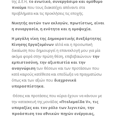
της Δ.Ε.Η,
το ενωτικό, συνεργάσιμο και ομόθυμο
πνεύμα
που τους διακατέχει απέναντι στα
προβλήματα και τις προκλήσεις τις εποχής.
Νικητής αυτών των εκλογών, πρωτίστως, είναι
η συνεργασία, η ενότητα και η ομοψυχία.
Η μεγάλη νίκη της Δημοκρατικής Ανεξάρτητης
Κίνησης Εργαζομένων
αλλά και η προσωπική
δικαίωση που δημιουργεί η επανεκλογή μου για μία
ακόμα φορά στην πρώτη θέση, επιβεβαιώνουν
την
εμπιστοσύνη, την αξιοπιστία και την
αναγνώριση
των θέσεων και των προτάσεων που
κατά καιρούς κατέθεσα και επεδίωξα να πραγματώσω
όπως και των αξιών που
διαχρονικά
υπερασπίστηκα.
Θέσεις και προτάσεις που κύρια έχουν να κάνουν με
την κατασκευή της μονάδας
«Πτολεμαΐδα
V
»,
τις
υπεραξίες και τον ρόλο των λιγνιτών, την
προάσπιση του εθνικών πηγών ενέργειας,