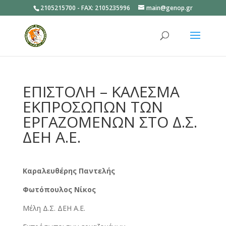
2105215700 - FAX: 2105235996
main@genop.gr
Ανοίξτε
ΕΠΙΣΤΟΛΗ – ΚΑΛΕΣΜΑ
ΕΚΠΡΟΣΩΠΩΝ ΤΩΝ
ΕΡΓΑΖΟΜΕΝΩΝ ΣΤΟ Δ.Σ.
ΔΕΗ Α.Ε.
Καραλευθέρης Παντελής
Φωτόπουλος Νίκος
Μέλη Δ.Σ. ΔΕΗ Α.Ε.