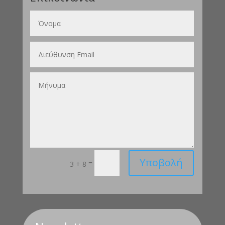
Υποβολή
=
3 + 8