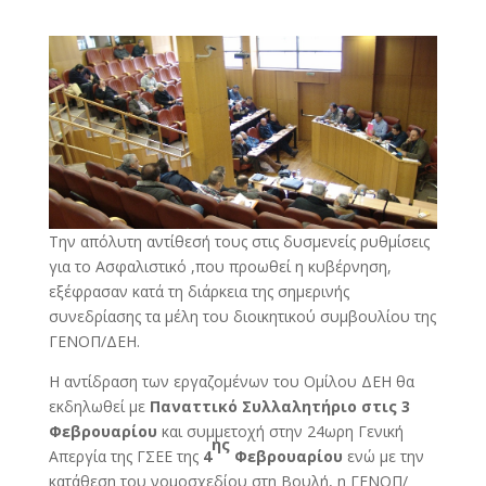
Την απόλυτη αντίθεσή τους στις δυσμενείς ρυθμίσεις
για το Ασφαλιστικό ,που προωθεί η κυβέρνηση,
εξέφρασαν κατά τη διάρκεια της σημερινής
συνεδρίασης τα μέλη του διοικητικού συμβουλίου της
ΓΕΝΟΠ/ΔΕΗ.
Η αντίδραση των εργαζομένων του Ομίλου ΔΕΗ θα
εκδηλωθεί με
Παναττικό Συλλαλητήριο στις 3
Φεβρουαρίου
και συμμετοχή στην 24ωρη Γενική
ης
Απεργία της ΓΣΕΕ της
4
Φεβρουαρίου
ενώ με την
κατάθεση του νομοσχεδίου στη Βουλή, η ΓΕΝΟΠ/