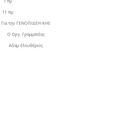
 πμ
 πμ
Για την ΓΕΝΟΠ/ΔΕΗ-ΚΗΕ
Ο Οργ. Γραμματέας
Αδαμ Ελευθέριος