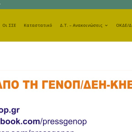
r
Οι ΣΣΕ
Καταστατικό
Δ.Τ. – Ανακοινώσεις
ΟΚΔΕ/Δ