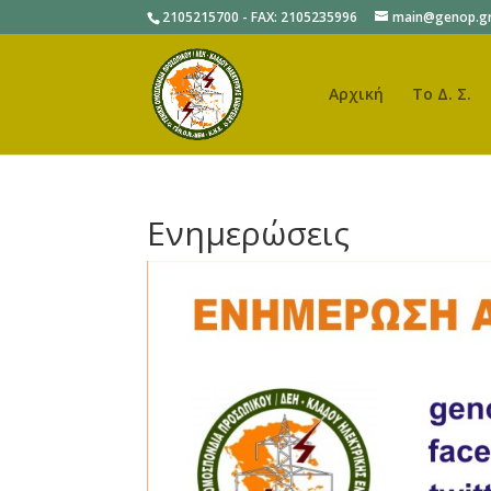
2105215700 - FAX: 2105235996
main@genop.g
Αρχική
Το Δ. Σ.
Ενημερώσεις