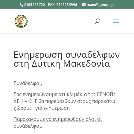
2105215700 - FAX: 2105235996
main@genop.gr
Ανοίξτε
Ενημερωση συναδέλφων
στη Δυτική Μακεδονία
Συνάδελφοι,
Σας ενημερώνουμε ότι κλιμάκια της ΓΕΝΟΠ/
ΔΕΗ – ΚΗΕ θα παρευρεθούν στους παρακάτω
χώρους για ενημέρωση.
Παρακαλούμε να ενημερωθούν όλοι οι
συνάδελφοι.