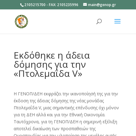
2105215700 - FAX: 2105235996
main@genop.gr
Ανοίξτε
Εκδόθηκε η άδεια
δόμησης για την
«Πτολεμαΐδα V»
Η ΓΕΝΟΠ/ΔΕΗ εκφράζει την ικανοποίησή της για την
έκδοση της άδειας δόμησης της νέας μονάδας
Πτολεμαΐδα V, μιας σημαντικής επένδυσης όχι μόνον
για τη ΔΕΗ αλλά και για την Εθνική Οικονομία.
Ταυτόχρονα, για τη ΓΕΝΟΠ/ΔΕΗ η σημερινή εξέλιξη
αποτελεί δικαίωση των προσπαθειών της
Ομοσπονδίας για την υλοποίηση της μεγάλης αυτής