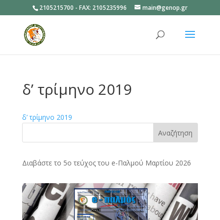
2105215700 - FAX: 2105235996
main@genop.gr
Ανοίξτε
δ’ τρίμηνο 2019
δ’ τρίμηνο 2019
Αναζήτηση
Διαβάστε το 5ο τεύχος του e-Παλμού Μαρτίου 2026