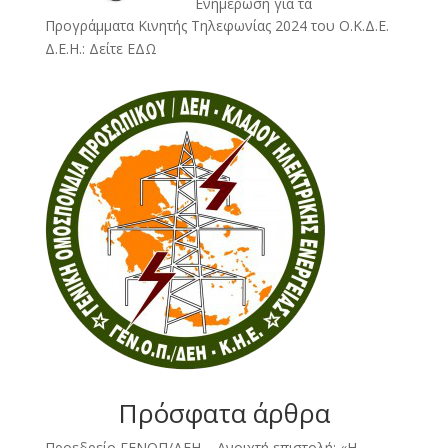
Ενημέρωση για τα
Προγράμματα Κινητής Τηλεφωνίας 2024 του Ο.Κ.Δ.Ε.
Δ.Ε.Η.:
Δείτε ΕΔΩ
Πρόσφατα άρθρα
Προεδρείο ΓΕΝΟΠ/ΔΕΗ – Ανοιχτή επιστολή: «Η