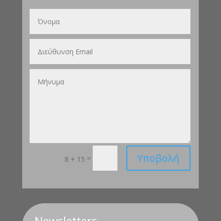
Υποβολή
=
8 + 15