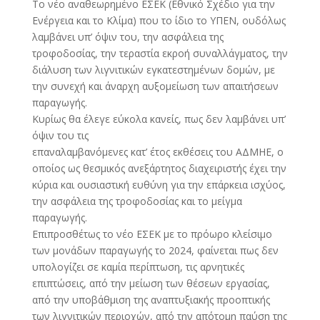
Το νέο αναθεωρημένο ΕΣΕΚ (Εθνικό Σχέδιο για την
Ενέργεια και το Κλίμα) που το ίδιο το ΥΠΕΝ, ουδόλως
λαμβάνει υπ’ όψιν του, την ασφάλεια της
τροφοδοσίας, την τεραστία εκροή συναλλάγματος, την
διάλυση των λιγνιτικών εγκατεστημένων δομών, με
την συνεχή και άναρχη αυξομείωση των απαιτήσεων
παραγωγής.
Κυρίως θα έλεγε εύκολα κανείς, πως δεν λαμβάνει υπ’
όψιν του τις
επαναλαμβανόμενες κατ’ έτος εκθέσεις του ΑΔΜΗΕ, ο
οποίος ως θεσμικός ανεξάρτητος διαχειριστής έχει την
κύρια και ουσιαστική ευθύνη για την επάρκεια ισχύος,
την ασφάλεια της τροφοδοσίας και το μείγμα
παραγωγής.
Επιπροσθέτως το νέο ΕΣΕΚ με το πρόωρο κλείσιμο
των μονάδων παραγωγής το 2024, φαίνεται πως δεν
υπολογίζει σε καμία περίπτωση, τις αρνητικές
επιπτώσεις, από την μείωση των θέσεων εργασίας,
από την υποβάθμιση της αναπτυξιακής προοπτικής
των λιγνιτικών περιοχών, από την απότομη παύση της