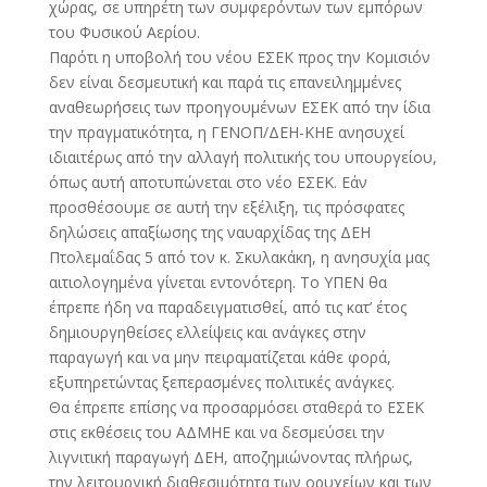
χώρας, σε υπηρέτη των συμφερόντων των εμπόρων
του Φυσικού Αερίου.
Παρότι η υποβολή του νέου ΕΣΕΚ προς την Κομισιόν
δεν είναι δεσμευτική και παρά τις επανειλημμένες
αναθεωρήσεις των προηγουμένων ΕΣΕΚ από την ίδια
την πραγματικότητα, η ΓΕΝΟΠ/ΔΕΗ-ΚΗΕ ανησυχεί
ιδιαιτέρως από την αλλαγή πολιτικής του υπουργείου,
όπως αυτή αποτυπώνεται στο νέο ΕΣΕΚ. Εάν
προσθέσουμε σε αυτή την εξέλιξη, τις πρόσφατες
δηλώσεις απαξίωσης της ναυαρχίδας της ΔΕΗ
Πτολεμαΐδας 5 από τον κ. Σκυλακάκη, η ανησυχία μας
αιτιολογημένα γίνεται εντονότερη. Το ΥΠΕΝ θα
έπρεπε ήδη να παραδειγματισθεί, από τις κατ’ έτος
δημιουργηθείσες ελλείψεις και ανάγκες στην
παραγωγή και να μην πειραματίζεται κάθε φορά,
εξυπηρετώντας ξεπερασμένες πολιτικές ανάγκες.
Θα έπρεπε επίσης να προσαρμόσει σταθερά το ΕΣΕΚ
στις εκθέσεις του ΑΔΜΗΕ και να δεσμεύσει την
λιγνιτική παραγωγή ΔΕΗ, αποζημιώνοντας πλήρως,
την λειτουργική διαθεσιμότητα των ορυχείων και των