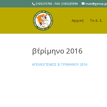
2105215700 - FAX: 2105235996
main@genop.g
Αρχική
Το Δ. Σ.
β΄τρίμηνο 2016
ΑΠΟΛΟΓΙΣΜΟΣ B ΤΡΙΜΗΝΟΥ 2016