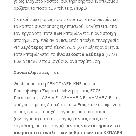
γ)
ως ελάχιστο κόστος συντήρησης του εξοπλισμού
ορίζεται το ποσό των πέντε (5) ευρώ
Σε περίπτωση όμως που το κόστος επικοινωνιών και
το κόστος συντήρησης εξοπλισμού καλύπτεται από
τον εργοδότη τότε
ΔΕΝ
καταβάλλεται η αντίστοιχη
αποζημίωση, ενώ αν ο μισθωτός παρέχει τηλεργασία
για
λιγότερες
από είκοσι δυο (22) ημέρες ανά μήνα,
τότε καταβάλλεται το
ένα εικοστό δεύτερο
(1/22)
των δαπανών που ισχύουν ανά περίπτωση.
Συναδέλφισσες – οι
Θυμίζουμε ότι η ΓΕΝΟΠ/ΔΕΗ-ΚΗΕ μαζί με τα
Πρωτοβάθμια Σωματεία Μέλη της στις ΕΣΣΕ
Προσωπικού ΔΕΗ Α.Ε., ΔΕΔΔΗΕ Α.Ε., ΑΔΜΗΕ Α.Ε. που
υπέγραψε με τις Διοικήσεις των Εταιρειών συμφώνησε
στους όρους παροχής εργασίας από απόσταση
(τηλεργασία) από τους εργαζομένους προς τον
εργοδότη, με τους εργαζομένους
να διατηρούν στο
ακέραιο το σύνολο των ρυθμίσεων του ΚΚΠ/ΔΕΗ