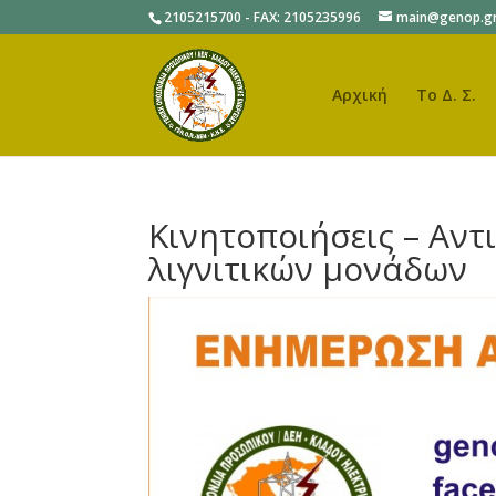
2105215700 - FAX: 2105235996
main@genop.g
Αρχική
Το Δ. Σ.
Κινητοποιήσεις – Αντ
λιγνιτικών μονάδων