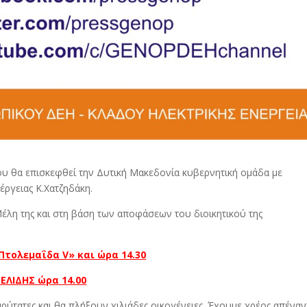
υ θα επισκεφθεί την Δυτική Μακεδονία κυβερνητική ομάδα με
ργειας Κ.Χατζηδάκη.
λη της και στη βάση των αποφάσεων του διοικητικού της
Πτολεμαΐδα V» και ώρα 14.30
ΕΛΙΔΗΣ ώρα 14.00
αρύτατες και θα πλήξουν χιλιάδες οικογένειες. Έχουμε χρέος απέναν