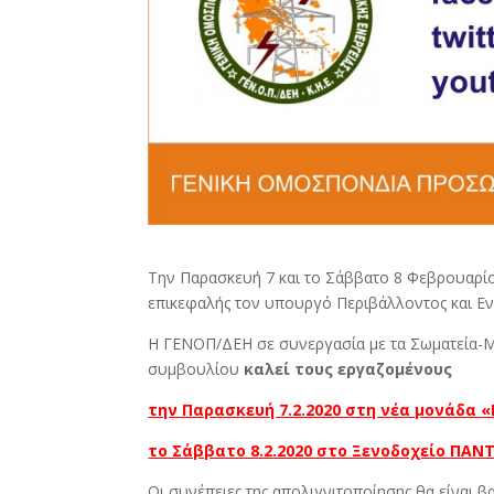
Την Παρασκευή 7 και το Σάββατο 8 Φεβρουαρίο
επικεφαλής τον υπουργό Περιβάλλοντος και Ενέ
Η ΓΕΝΟΠ/ΔΕΗ σε συνεργασία με τα Σωματεία-Μέ
συμβουλίου
καλεί τους εργαζομένους
την Παρασκευή 7.2.2020 στη νέα μονάδα «
το Σάββατο 8.2.2020 στο Ξενοδοχείο ΠΑΝΤ
Οι συνέπειες της απολιγνιτοποίησης θα είναι β