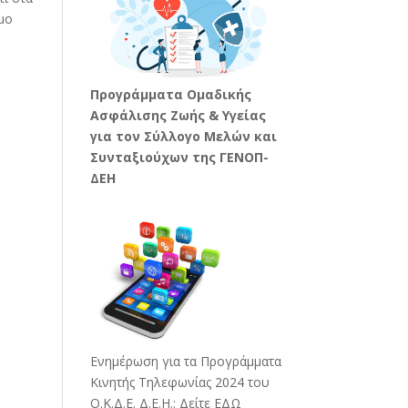
μο
Προγράμματα Ομαδικής
Ασφάλισης Ζωής & Υγείας
για τον Σύλλογο Μελών και
Συνταξιούχων της ΓΕΝΟΠ-
ΔΕΗ
Ενημέρωση για τα Προγράμματα
Κινητής Τηλεφωνίας 2024 του
Ο.Κ.Δ.Ε. Δ.Ε.Η.:
Δείτε ΕΔΩ