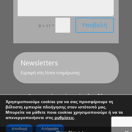
Υποβολή
=
8 + 11
Newsletters
Εγραφή στη λίστα ενημέρωσης
Για τον υπολογισμό της σύνταξης
εδώ
Χρησιμοποιούμε cookies για να σας προσφέρουμε τη
βέλτιστη εμπειρία πλοήγησης στον ιστότοπό μας.
Όροι Χρήσης
Πολιτική Απορρήτου
Μπορείτε να μάθετε ποια cookies χρησιμοποιούμε ή να τα
απενεργοποιήσετε στις
ρυθμίσεις
.
Αποδοχή
Απόρριψη