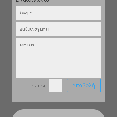
Υποβολή
=
12 + 14